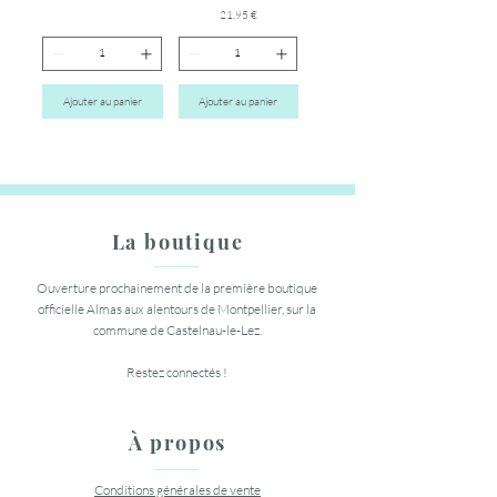
Prix
21,95 €
Ajouter au panier
Ajouter au panier
La boutique
Ouverture prochainement de la première boutique
officielle Almas aux alentours de Montpellier, sur la
commune de Castelnau-le-Lez.
Restez connectés !
À propos
Conditions générales de vente