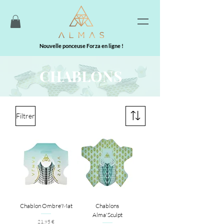
Nouvelle ponceuse Forza en ligne !
CHABLONS
Filtrer
Chablon Ombre'Mat
Chablons
Alma'Sculpt
Prix
21,95 €