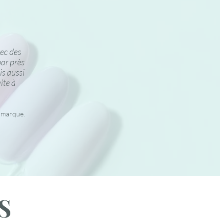
vec des
par près
is aussi
ite à
a marque.
S