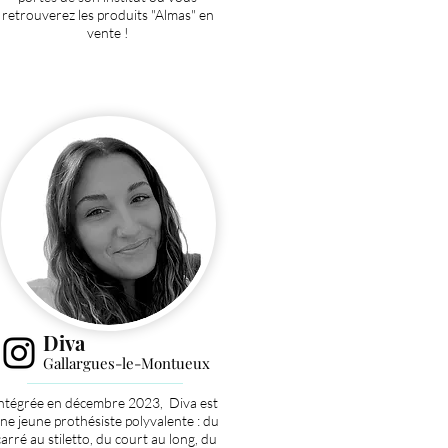
retrouverez les produits "Almas" en
vente !
Div
a
Gallargues-le-Montueux
ntégrée en décembre 2023, Diva est
ne jeune prothésiste polyvalente : du
carré au stiletto, du court au long, du