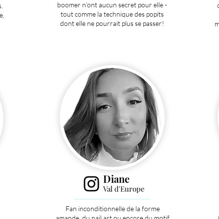
boomer n’ont aucun secret pour elle -
.
tout comme la technique des popits
e,
dont elle ne pourrait plus se passer!
m
Diane
Val d'Europe
Fan inconditionnelle de la forme
amande, du nail art ou encore du motif