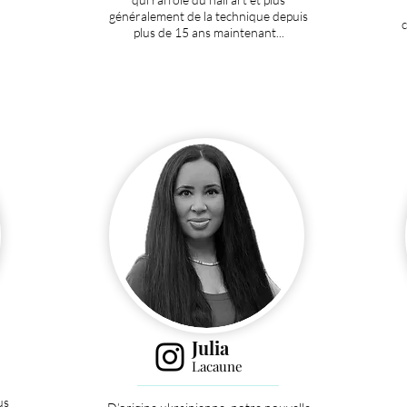
gé
néralement de la technique depuis
c
plus de 15 ans maintenant...
Julia
Lacaune
us