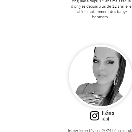
ongulaire depuis 5 ans mais férue
d'ongles depuis plus de 12 ans, elle
raffole notamment des baby-
boomers...
Léna
Albi
Intégrée en février 2024 Léna est pl