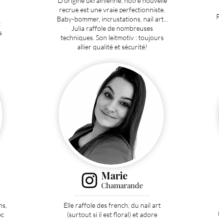
D’origine ukrainienne, notre nouvelle
recrue est une vraie perfectionniste.
P
Baby-bommer, incrustations, nail art...
t
Julia raffole de nombreuses
s
techniques. Son leitmotiv : toujours
allier qualité et sécurité!
Marie
Chamarande
ns,
Elle raffole des french, du nail art
ec
(surtout si il est floral) et adore