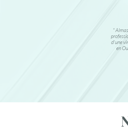
" Almas
professi
d'une vi
en Ou