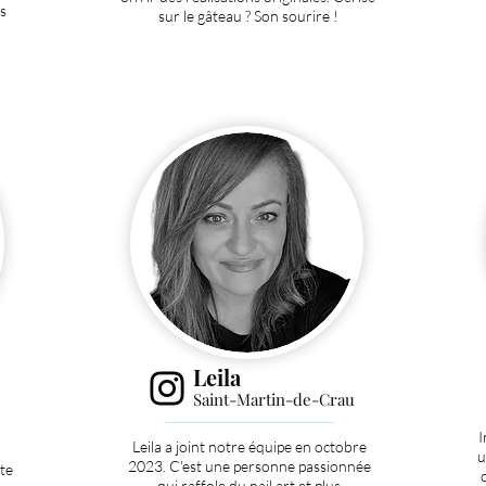
s
sur le gâteau ? Son sourire !
Leila
Saint-Martin-de-Crau
I
Leila a joint notre équipe en octobre
u
2023. C'est une personne
passionnée
te
qui raffole
du nail art et plus