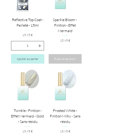
Reflective Top Coat -
Sparkle Bloom -
Pailleté - 15ml
Finition - Effet
Mermaid
Prix
15,95 €
Prix
15,95 €
Ajouter au panier
Rupture de stock
Twinkle - Finition -
Frosted White -
Effet Mermaid - Gold
Finition Milky - Sans
- Sans résidu
résidu
Prix
Prix
15,95 €
15,95 €