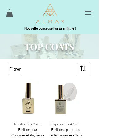
Nouvelle ponceuse Forza en ligne !
TOP COATS
Filtrer
Master Top Coat -
Hypnotic Top Coat -
Finition pour
Finition à paillettes
Chromes et Pigments
réfléchissantes - Sans