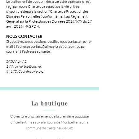
Le traitement de vos données à caractère personnel est
régi par notre Charte du respect de la vie privée,
disponible depuis la section "Charte de Protection des
Données Personnelles", conformément au Règlement
Général sur la Protection des Données 2016/679 du 27
avril 2016 («RGPD»).
NOUS CONTACTER
Si vous avez des questions, veuillez nous contacter par e-
mail à l’adresse
contact@almas-creation.com
, ou par
courrier à l'adresse suivante :
SASU ALMAS
199 rue Hélène Boucher,
34170, Castelnau-le-Lez
La boutique
Ouverture prochainement de la première boutique
officielle Almas aux alentours de Montpellier, sur la
commune de Castelnau-le-Lez.