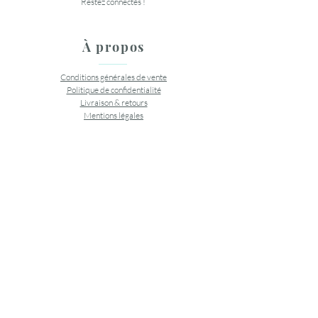
Restez connectés !
À propos
Conditions générales de vente
Politique de confidentialité
Livraison & retours
Mentions légales
Carte Cadeau Almas
Formulaire de rétractation
Nous contacter