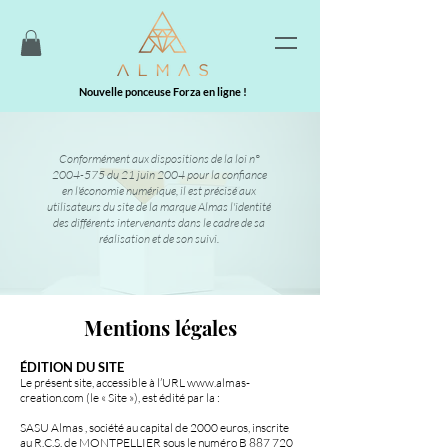
Nouvelle ponceuse Forza en ligne !
Conformément aux dispositions de la loi n°
2004-575
du 21 juin 2004 pour la confiance
en l'économie numérique, il est précisé aux
utilisateurs du site de la marque Almas l'identité
des différents intervenants dans le cadre de sa
réalisation et de son suivi.
Mentions légales
ÉDITION DU SITE
Le présent site, accessible à l’URL
www.almas-
creation.com
(le « Site »), est édité par la :
SASU Almas , société au capital de 2000 euros, inscrite
au R.C.S. de MONTPELLIER sous le numéro B
887 720