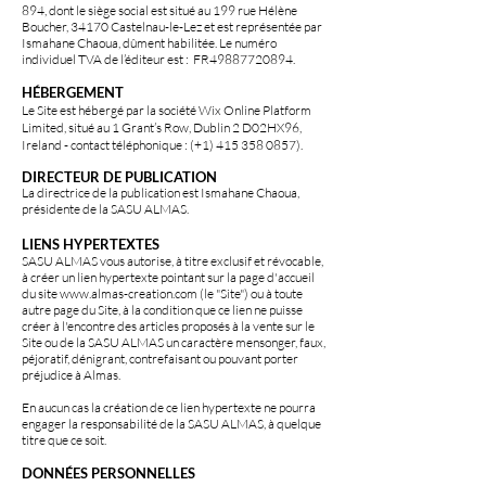
894
, dont le siège social est situé au 199 rue Hélène
Boucher, 34170 Castelnau-le-Lez et est représentée par
Ismahane Cha
oua, dûment habilité
e. Le numéro
individuel TVA de l’éditeur est : FR49887720894.
HÉ
BERGEMENT
Le Site est hébergé par la société Wix Online Platform
Limited, situé au 1 Grant’s Row, Dublin 2 D02HX96,
Ireland - contact téléphonique : (+1)
415 358 0857)
.
D
IRECTEUR DE PUBLICATI
ON
La
d
irectrice d
e la publication
est Ismahane Chaoua,
présidente de la SASU
ALMAS.
LIENS HYPERTEXTES
SASU ALMAS vous autorise, à titre exclusif et révocable,
à créer un lien hypertexte pointant sur la page d'accueil
du site
www.almas-creation.com
(le "Site") ou à toute
autre page du Site, à la condition que ce lien ne puisse
créer à l'encontre des articles proposés à la vente sur le
Site ou de la SASU ALMAS un caractère mensonger, faux,
péjoratif, dénigrant, contrefaisant ou pouvant porter
préjudice à Almas.
En aucun cas la création de ce lien hypertexte ne pourra
engager la responsabilité de la SASU ALMAS, à quelque
titre que ce soit.
DONNÉES PERSONNELLES