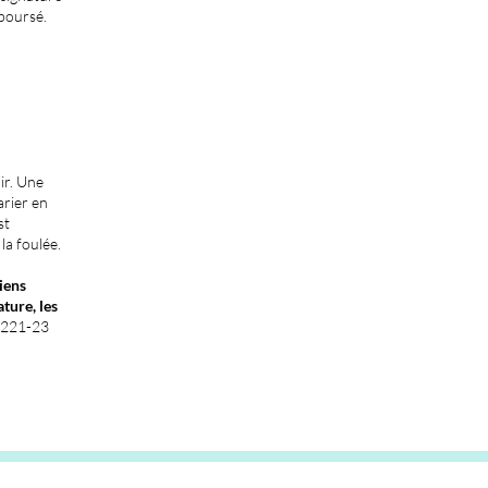
mboursé.
ir. Une
arier en
st
la foulée.
iens
ature, les
L. 221-23