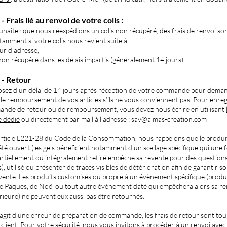
 - Frais lié au renvoi de votre colis :
uhaitez que nous réexpédions un colis non récupéré, des fra
is de renvoi so
amment si votre colis nous revient suite à :
ur d’adresse,
 non récupéré dans les délais impartis (généralement 14 jours).
5 - Retour
osez d’un délai de 14 jours après réception de votre commande pour deman
le remboursement de vos articles s’ils ne vous conviennent pas. Pour enreg
ande de retour ou de remboursement,
vous devez nous écrire en utilisant
e dédié
ou
directement
par mail à l'adresse :
sav@almas-creation.com
'article L221-28 du Code de la Consommation, nous rappelons que le produit
été ouvert (les gels bénéficient notamment d'un scellage spécifique qui une f
artiellement ou intégralement retiré empêche sa revente pour des question
), utilisé ou présenter de traces visibles de détérioration afin de garantir so
vente. Les produits customisés ou propre à un évènement spécifique (produ
 de Pâques, de Noël ou tout autre évènement daté qui empêchera alors sa r
rieure) ne peuvent eux aussi pas être retournés.
 s'agit d'une erreur de préparation de commande, les frais de retour sont tou
client. Pour votre sécurité, nous vous invitons à procéder à un renvoi avec