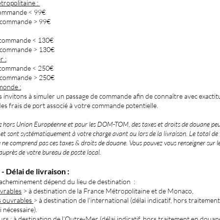
tropolitaine :
commande < 99€
i commande > 99€
i commande < 130€
i commande > 130€
 :
i commande < 250€
i commande > 250€
monde :
 invitons à simuler un passage de commande afin de connaître avec exactit
es frais de port associé à votre commande potentielle.
:
hors Union Européenne et pour les DOM-TOM, des taxes et droits de douane pe
 et sont systématiquement à votre charge avant ou lors de la livraison. Le total de
e comprend pas ces taxes & droits de douane. Vous pouvez vous renseigner sur 
auprès de votre bureau de poste local.
 - Délai de livra
ison :
d’acheminement dépend du lieu de destination :
uvrables
> à destin
ation de la France Métropolitaine et de Monaco,
rs ouvrables
> à destination de l'international (délai indicatif, hors traitemen
 nécessaire).
ours
: à destination de l’Outre-Mer (délai indicatif, hors traitement en douan