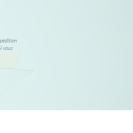
xpédition
Si vous