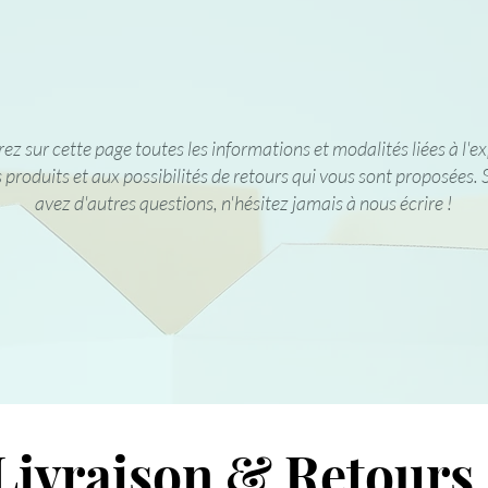
z sur cette page toutes les informations et modalités liées à l'e
 produits et aux possibilités de retours qui vous sont proposées. 
avez d'autres questions, n'hésitez jamais à nous écrire !
Livraison & Retours