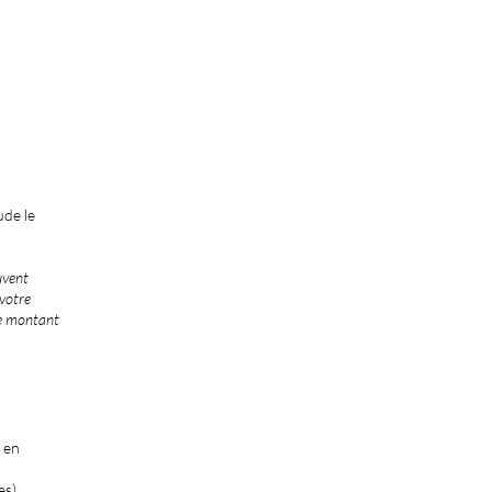
ude le
uvent
 votre
le montant
t en
es).