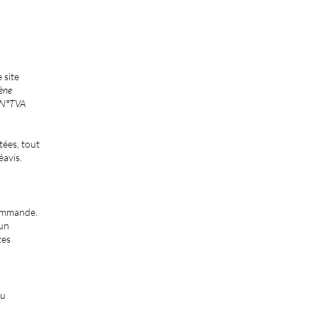
 site
ène
- N°TVA
tées, tout
éavis.
commande.
'un
tes
du