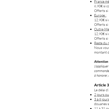
France mé
6,90€ si 
Offerts s
Europe :
12,90€ s
Offerts s
Outre-Mer
12,90€ s
Offerts s
Reste du 
Nous vous
montant d
Attention 
s'appliquer
commande n
à honorer, 
Article 3
Le délai 
2 jours o
3 à 8 jou
douanes si
11 à 31 j