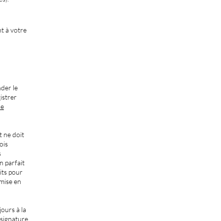
nt à votre
der le
istrer
le
 ne doit
ois
s
n parfait
its pour
emise en
jours à la
 signature