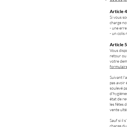
Article 4
Si vous so
charge not
- une erre
- un colis
Article 
Vous disp
retour ou 
votre dem
formulair
Suivant l
pas avoir 
soulevé p
d'hygiènes
état de re
les fêtes
vente ulté
Sauf si il
charge du 