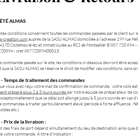
IÉTÉ ALMAS
ntes conditions concernent toutes les
commandes passées par le client sur le
s-creation.com
auprès de
la
SASU ALMAS domiciliée à l'adresse
199 rue Hél
4170 Castelnau-le-lez
et immatriculée au
RCS de Montp
ellier B 887 720 894 
20894 - siret 88772089
400013.
 commande passée sur le site, les conditions ci-dessous devront être accep
t que la SASU
ALMAS se réserve le droit de modifier ces conditions, sans pr
1
-
Temps de traitem
e
nt des commandes
que vous avez reçu votre mail de confirmation de commande, votre colis est
ent préparé sous 2 à 3 jours ouvrés
par notre équipe de préparateur de 
 exceptionnellement que ce délai soit allongé jusqu'à 5 jours ouvrés en cas d
commandes à traiter particulièrement élevé (période à forte affluence : fê
oldes etc.).
- Prix de la li
vraison :
 des frais de port
dépend simultanément du lieu de destination ainsi que 
 votre commande. À titre d'indication :