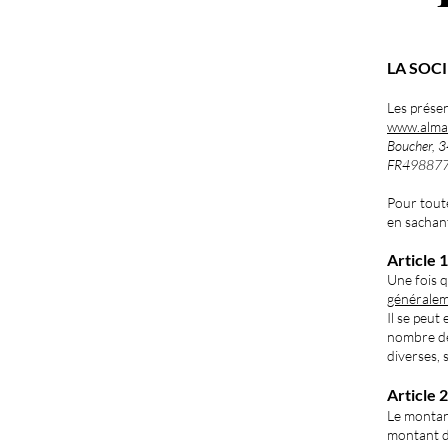
LA SOC
Les prése
www.alma
Boucher, 3
FR4988
77
Pour toute
en sachan
Article 
Une fois 
généralem
Il se peut
nombre de 
diverses, s
Article 2 
Le montant
montant de