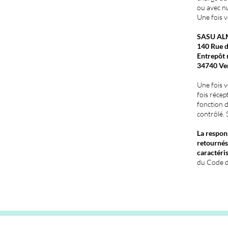
ou avec nu
Une fois v
SASU AL
140 Rue d
Entrepôt 
34740 Ve
Une fois v
fois récep
fonction d
contrôlé. 
La respon
retournés
caractéri
du Code d