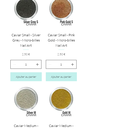
Caviar Small - Silver
Caviar Small - Pink
Grey - Micro-billes
Gold - Micro-billes
Nail Art
Nail Art
Prix
Prix
2,50 €
2,50 €
Ajouter au panier
Ajouter au panier
Caviar Medium -
Caviar Medium -