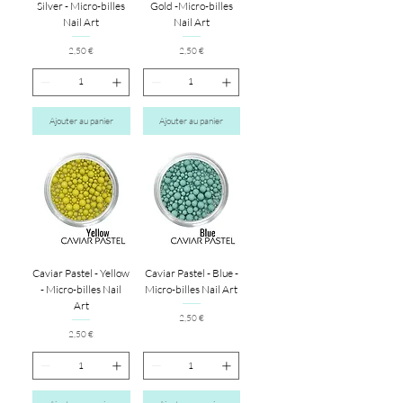
Silver - Micro-billes
Gold -Micro-billes
Nail Art
Nail Art
Prix
Prix
2,50 €
2,50 €
Ajouter au panier
Ajouter au panier
Caviar Pastel - Yellow
Caviar Pastel - Blue -
- Micro-billes Nail
Micro-billes Nail Art
Art
Prix
2,50 €
Prix
2,50 €