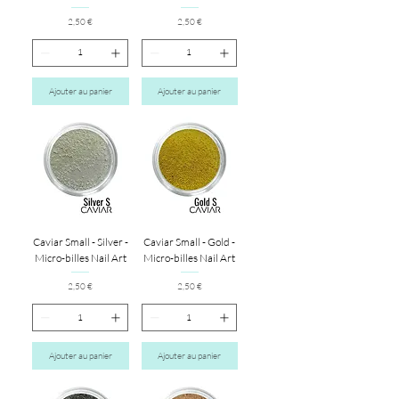
Prix
Prix
2,50 €
2,50 €
Ajouter au panier
Ajouter au panier
Caviar Small - Silver -
Caviar Small - Gold -
Micro-billes Nail Art
Micro-billes Nail Art
Prix
Prix
2,50 €
2,50 €
Ajouter au panier
Ajouter au panier