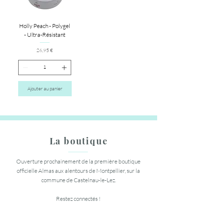
Holly Peach - Polygel
- Ultra-Résistant
Prix
26,95 €
Ajouter au panier
La boutique
Ouverture prochainement de la première boutique
officielle Almas aux alentours de Montpellier, sur la
commune de Castelnau-le-Lez.
Restez connectés !