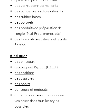
des vernis semi-permanents
des builder gels auto-égalisants
des rubber bases
des polygels
des produits de préparation de
l’ongle (
Nail Prep, primer
, etc.)
des
top coats
avec divers effets de
finition
Ainsi que :
des pinceaux
des lampes UV/LED (CCFL)
des chablons
des capsules
des popits
ponceuse et embouts
et tout le nécessaire pour décorer
vos poses dans tous les styles
possibles…