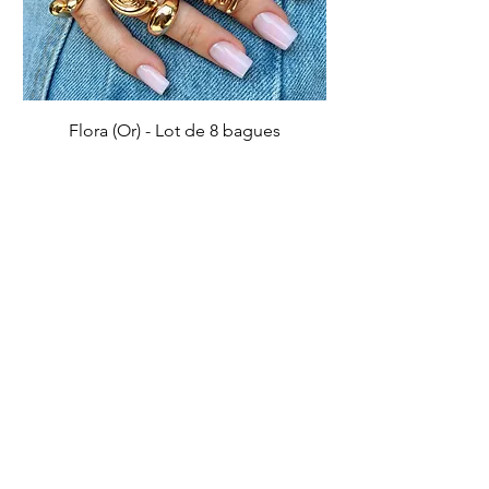
Flora (Or) - Lot de 8 bagues
Prix
5,50 €
Ajouter au panier
IMPARFAIT
IMPARFAIT