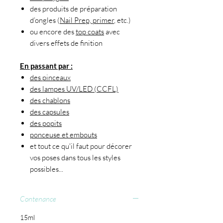
des produits de préparation
d’ongles (
Nail Prep, primer
, etc.)
ou encore des
top coats
avec
divers effets de finition
En passant par :
des pinceaux
des lampes UV/LED (CCFL)
des chablons
des capsules
des popits
ponceuse et embouts
et tout ce qu'il faut pour décorer
vos poses dans tous les styles
possibles...
Contenance
15ml