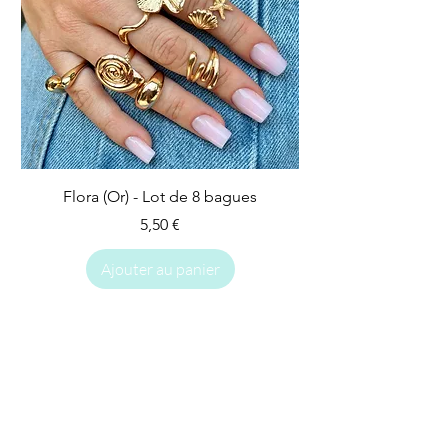
Flora (Or) - Lot de 8 bagues
Prix
5,50 €
Ajouter au panier
IMPARFAIT
IMPARFAIT