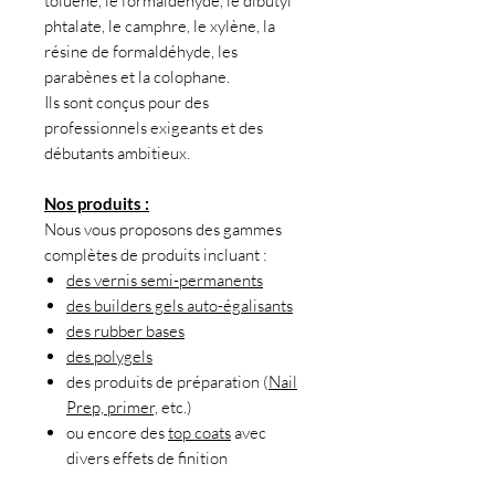
toluène, le formaldéhyde, le dibutyl
phtalate, le camphre, le xylène, la
résine de formaldéhyde, les
parabènes et la colophane.
Ils sont conçus pour des
professionnels exigeants et des
débutants ambitieux.
Nos produits :
Nous vous proposons des gammes
complètes de produits incluant :
des vernis semi-permanents
des builders gels auto-égalisants
des rubber bases
des polygels
des produits de préparation (
Nail
Prep, primer,
etc.)
ou encore des
top coats
avec
divers effets de finition