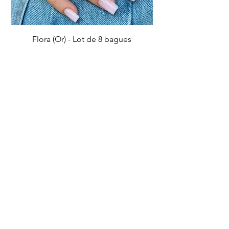
Flora (Or) - Lot de 8 bagues
Prix
5,50 €
Ajouter au panier
IMPARFAIT
IMPARFAIT