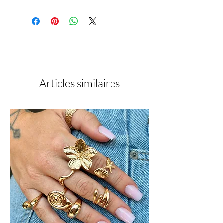
Aliphatic Hexafunctional Urethane
Acrylate, Aliphatic Difunctional
Acrylate, Ure-thane Acrylate: Calcium
Aluminium Borosilica, Pentaerythrityl
Tetraacrylate, Silica Caprylyl Silylate,
Pentaerythrityl
Tetramercaptopropionate, PEG-3
Trimethylo!propane Triacrylate,
Articles similaires
Benzoyl isopropanol, Ethyl
Trimethylbenzoyl Phenylphosphinate,
Isobornyl Acrylate, Tin Oxide, PP.G-3
Gly-ceryl Ether Triacrylate,
pHydroxyanisole, +/- CI77492,
CI77891