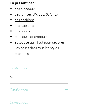
En passant par :
des pinceaux
des lampes UV/LED (CCFL)
des chablons
des capsules
des popits
ponceuse et embouts
et tout ce qu'il faut pour décorer
vos poses dans tous les styles
possibles…
Contenance
6g
Catalysation
CCFL : 30 sec.
Composition