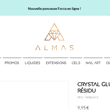
Nouvelle ponceuse Forza en ligne !
PROMOS
LIQUIDES
EXTENSIONS
GELS
NAIL ART
O
Crystal Glu
Résidu
SKU : NAGLUV1
Prix
9,95 €