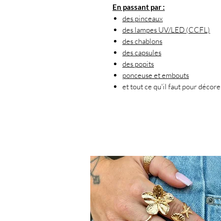
En passant par :
des pinceaux
des lampes UV/LED (CCFL)
des chablons
des capsules
des popits
ponceuse et embouts
et tout ce qu'il faut pour décore