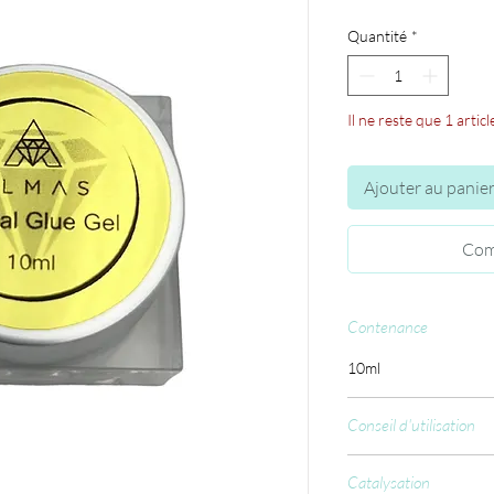
Quantité
*
Il ne reste que 1 articl
Ajouter au panie
Com
Contenance
10ml
Conseil d'utilisation
Appliquez le gel su
Catalysation
strass ou autres bi