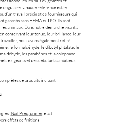
ofessionnelles les plus exigeantes et
ie ongulaire. Chaque référence est le
, d’un travail précis et de fournisseurs qui
ont garantis sans HEMA ni TPO. Ils sont
r les animaux. Dans notre démarche visant à
en conservant leur tenue, leur brillance, leur
à travailler, nous avons également retiré
uène, le formaldéhyde, le dibutyl phtalate, le
ormaldéhyde, les parabènes et la colophane.
nnels exigeants et des débutants ambitieux.
mplètes de produits incluant :
s
ngles (
Nail Prep, primer,
etc.)
ers effets de finitions