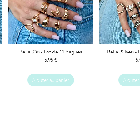
Bella (Or) - Lot de 11 bagues
Bella (Silver) 
Prix
Pr
5,95 €
5,
Ajouter au panier
Ajouter