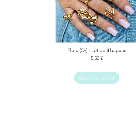
Flora (Or) - Lot de 8 bagues
Prix
5,50 €
Ajouter au panier
IMPARFAIT