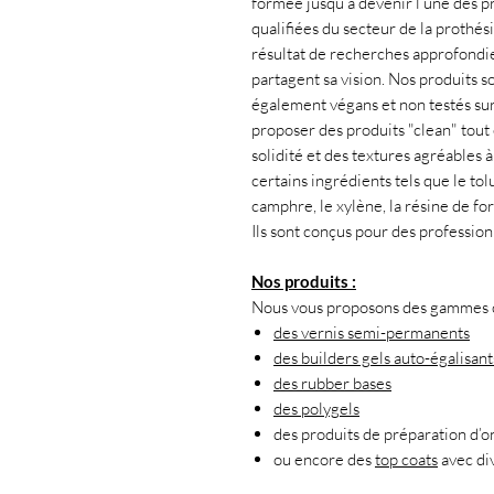
formée jusqu’à devenir l’une des pr
qualifiées du secteur de la prothés
résultat de recherches approfondies
partagent sa vision. Nos produits s
également végans et non testés su
proposer des produits "clean" tout 
solidité et des textures agréables 
certains ingrédients tels que le tol
camphre, le xylène, la résine de f
Ils sont conçus pour des professio
Nos produits :
Nous vous proposons des gammes co
des vernis semi-permanents
des builders gels auto-égalisant
des rubber bases
des polygels
des produits de préparation d’o
ou encore des
top coats
avec div