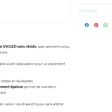
Placer vos strass av
UV : 120sec
court à votre imag
Composition
LED : 90sec
Catalyser 30 à 60 
CCFL : 30 à 60 sec
2-Hydroxypropyl metha
Pour une tenue re
trimethylbenzoyl) pho
bijoux avec de la fin
Silica dimethyl silyate
lle UV/LED sans résidu
, spécialement conçu
ions.
table avant catalysation pour un placement
nettes et résistantes.
rement épaisse
permet de maintenir
lace.
t en valeur vos strass et bijoux sans altérer