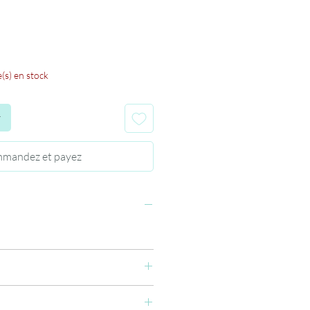
e(s) en stock
r
mandez et payez
r la zone où vous souhaitez coller vos
joux,