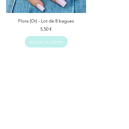
Flora (Or) - Lot de 8 bagues
Prix
5,50 €
Ajouter au panier
IMPARFAIT
IMPARFAIT