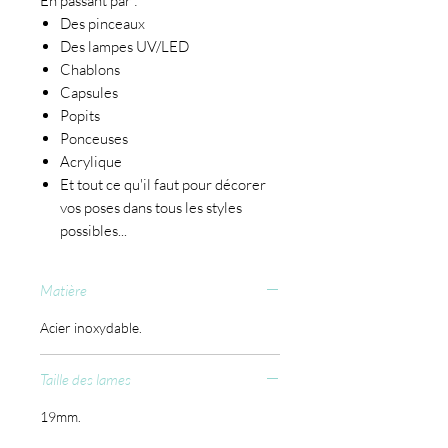
En passant par :
Des pinceaux
Des lampes UV/LED
Chablons
Capsules
Popits
Ponceuses
Acrylique
Et tout ce qu'il faut pour décorer
vos poses dans tous les styles
possibles...
Matière
Acier inoxydable.
Taille des lames
19mm.