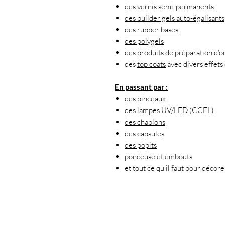
des vernis semi-permanents
des builder gels auto-égalisants
des rubber bases
des polygels
des produits de préparation d'o
des
top coats
avec divers effets 
En passant par :
des pinceaux
des lampes UV/LED (CCFL)
des chablons
des capsules
des popits
ponceuse et embouts
et tout ce qu'il faut pour décor