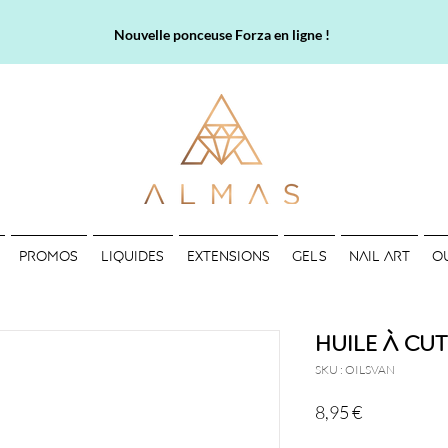
Nouvelle ponceuse Forza en ligne !
PROMOS
LIQUIDES
EXTENSIONS
GELS
NAIL ART
O
Huile à cut
SKU : OILSVAN
Prix
8,95 €