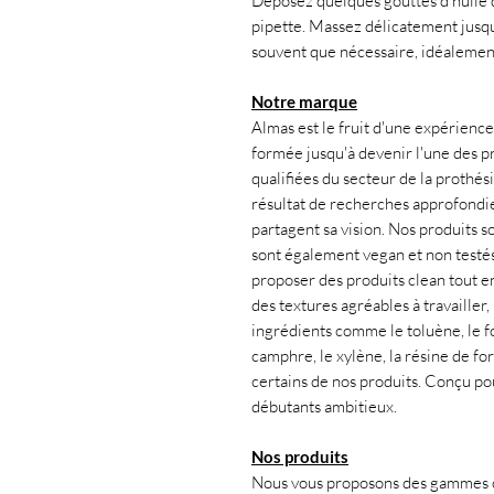
Déposez quelques gouttes d'huile di
pipette. Massez délicatement jusqu
souvent que nécessaire, idéalemen
Notre marque
Almas est le fruit d'une expérience 
formée jusqu'à devenir l'une des pr
qualifiées du secteur de la prothés
résultat de recherches approfondies
partagent sa vision. Nos produits s
sont également vegan et non testés
proposer des produits clean tout en 
des textures agréables à travailler
ingrédients comme le toluène, le fo
camphre, le xylène, la résine de f
certains de nos produits. Conçu po
débutants ambitieux.
Nos produits
Nous vous proposons des gammes co