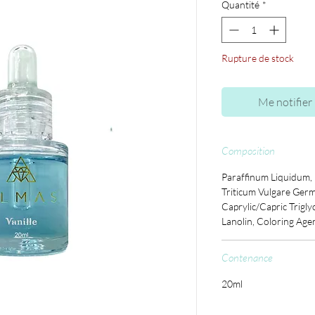
Quantité
*
Rupture de stock
Me notifier 
Composition
Paraffinum Liquidum, 
Triticum Vulgare Germ 
Caprylic/Capric Trigly
Lanolin, Coloring Agen
Contenance
20ml