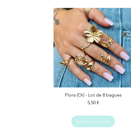
Flora (Or) - Lot de 8 bagues
Prix
5,50 €
Ajouter au panier