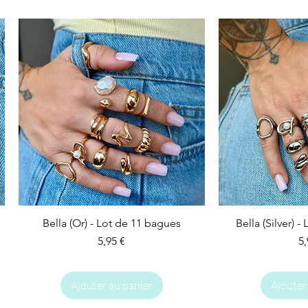
Bella (Or) - Lot de 11 bagues
Bella (Silver) 
Prix
Pr
5,95 €
5,
Ajouter au panier
Ajouter