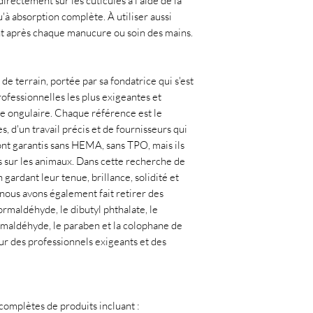
rectement sur les cuticules à l'aide de la
'à absorption complète. À utiliser aussi
t après chaque manucure ou soin des mains.
de terrain, portée par sa fondatrice qui s'est
ofessionnelles les plus exigeantes et
ie ongulaire. Chaque référence est le
, d'un travail précis et de fournisseurs qui
ont garantis sans HEMA, sans TPO, mais ils
 sur les animaux. Dans cette recherche de
gardant leur tenue, brillance, solidité et
, nous avons également fait retirer des
rmaldéhyde, le dibutyl phthalate, le
ormaldéhyde, le paraben et la colophane de
ur des professionnels exigeants et des
mplètes de produits incluant :