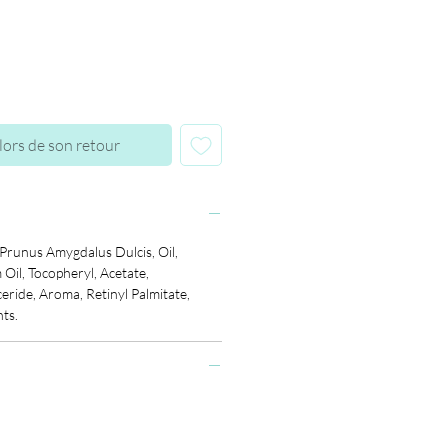
lors de son retour
Prunus Amygdalus Dulcis, Oil,
Oil, Tocopheryl, Acetate,
ceride, Aroma, Retinyl Palmitate,
ts.