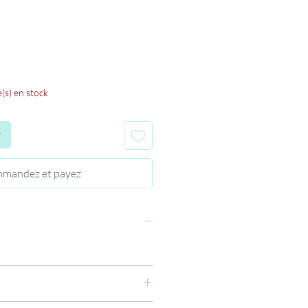
rix
romotionnel
e(s) en stock
r
mandez et payez