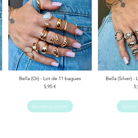
Bella (Or) - Lot de 11 bagues
Bella (Silver) 
Prix
Pr
5,95 €
5,
Ajouter au panier
Ajouter