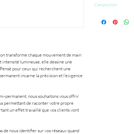
CCFL : 60 sec.
Composition
Ethyl Trimethylbenzo
Methacrylate, Acryloyl
Methanone, [bis(4-met
trimethylphenyl), CI 
sion transforme chaque mouvement de main
t intensité lumineuse, elle dessine une
 Pensé pour ceux qui recherchent une
permanent incarne la précision et l’exigence
mi-permanent, nous souhaitons vous offrir
s permettant de raconter votre propre
rtant un effet travaillé que vos clients vont
pas de nous identifier sur vos réseaux quand