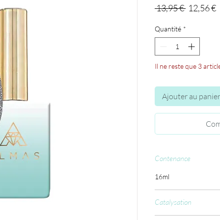
Prix
P
 13,95 € 
12,56 €
original
p
Quantité
*
Il ne reste que 3 articl
Ajouter au panie
Com
Contenance
16ml
Catalysation