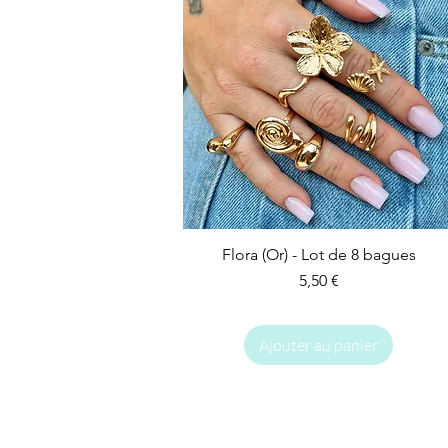
Flora (Or) - Lot de 8 bagues
Prix
5,50 €
Ajouter au panier
IMPARFAIT