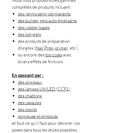
Nous vous proposons des gammes
complètes de produits incluant :
des vernis semi-permanents
des builder gels auto-égalisants
des rubber bases
des polygels
des produits de préparation
d’ongles (
Nail Prep, primer,
etc.)
ou encore des
top coats
avec
divers effets de finitions
En passant par :
des pinceaux
des lampes UV/LED (CCFL)
des chablons
des capsules
des popits
ponceuse et embouts
et tout ce qu'il faut pour décorer vos
poses dans tous les styles possibles…