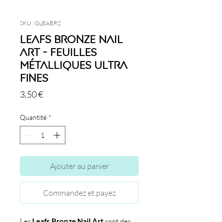
SKU : GLEABR2
Leafs Bronze Nail
Art - Feuilles
métalliques ultra
fines
Prix
3,50 €
Quantité
*
Ajouter au panier
Commandez et payez
Les
Leafs Bronze Nail Art
sont des