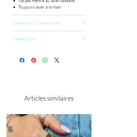
Ne pas mettre au lave-vaisselle,
Toujours laver à la main.
Dimensions / Contenance
Hauteur : 22cm (sans paille) - 27cm
Composition
(avec paille)
Diamètre : 10 cm (partie haute) -
BPA-Free (sans bisphénol A).
6.5cm (base)
Contennce : 700ml
Articles similaires