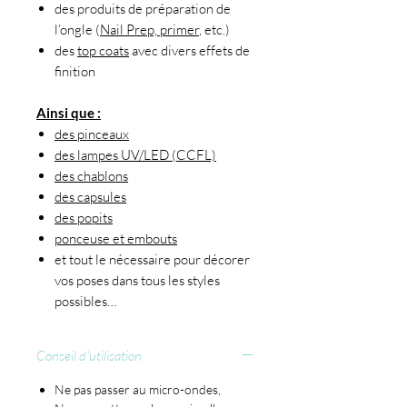
des produits de préparation de
l’ongle (
Nail Prep, primer
, etc.)
des
top coats
avec divers effets de
finition
Ainsi que :
des pinceaux
des lampes UV/LED (CCFL)
des chablons
des capsules
des popits
ponceuse et embouts
et tout le nécessaire pour décorer
vos poses dans tous les styles
possibles…
Conseil d'utilisation
Ne pas passer au micro-ondes,