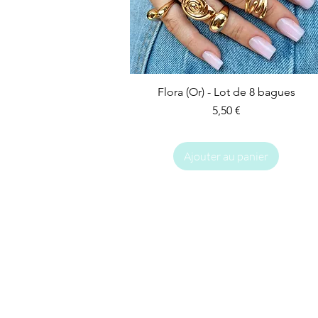
Flora (Or) - Lot de 8 bagues
Prix
5,50 €
Ajouter au panier