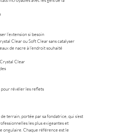
ltats incroyables avec les gels de la
s
ser l’extension si besoin
ystal Clear ou Soft Clear sans catalyser
aux de nacre à l’endroit souhaité
 Crystal Clear
des
our révéler les reflets
de terrain, portée par sa fondatrice, qui s’est
ofessionnelles les plus exigeantes et
ie ongulaire. Chaque référence est le