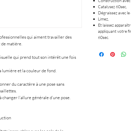
Construction avec 
Catalysez 60sec,
Dégraissez avec le 
Limez,
Et laissez apparaî
appliquant votre f
ofessionnelles qui aiment travailler des
60sec.
t de matière.
suelle qui prend tout son intérêt une fois
la lumière et la couleur de fond.
donner du caractère à une pose sans
aillettes.
 changer l’allure générale d’une pose.
ruction