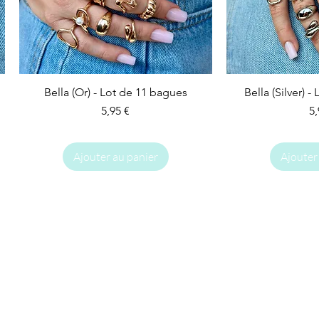
Bella (Or) - Lot de 11 bagues
Bella (Silver) 
Prix
Pr
5,95 €
5,
Ajouter au panier
Ajouter