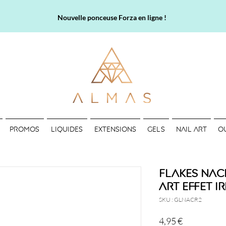
Nouvelle ponceuse Forza en ligne !
PROMOS
LIQUIDES
EXTENSIONS
GELS
NAIL ART
O
Flakes Nacr
art effet i
SKU : GLNACR2
Prix
4,95 €