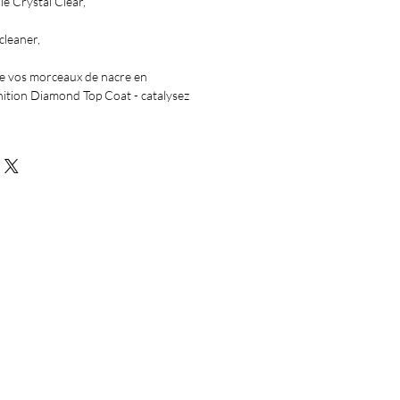
le Crystal Clear,
cleaner,
tre vos morceaux de nacre en
inition Diamond Top Coat - catalysez