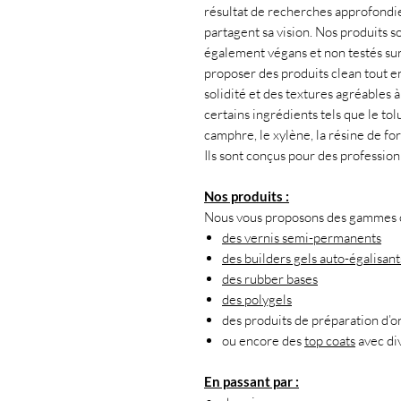
résultat de recherches approfondies
partagent sa vision. Nos produits s
également végans et non testés su
proposer des produits clean tout en
solidité et des textures agréables 
certains ingrédients tels que le tol
camphre, le xylène, la résine de f
Ils sont conçus pour des professio
Nos produits :
Nous vous proposons des gammes co
des vernis semi-permanents
des builders gels auto-égalisant
des rubber bases
des polygels
des produits de préparation d’o
ou encore des
top coats
avec div
En passant par :