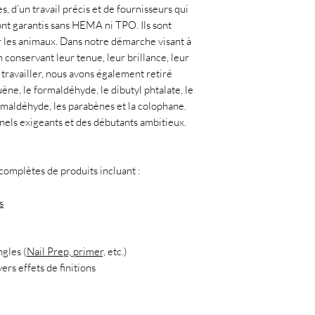
, d’un travail précis et de fournisseurs qui
ont garantis sans HEMA ni TPO. Ils sont
r les animaux. Dans notre démarche visant à
 conservant leur tenue, leur brillance, leur
à travailler, nous avons également retiré
uène, le formaldéhyde, le dibutyl phtalate, le
ormaldéhyde, les parabènes et la colophane.
nnels exigeants et des débutants ambitieux.
mplètes de produits incluant :
s
ngles (
Nail Prep, primer,
etc.)
ers effets de finitions