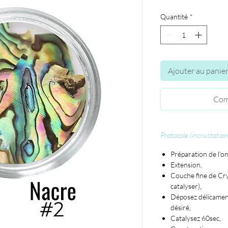
Quantité
*
Ajouter au panie
Com
Protocole (incrustation
Préparation de l’on
Extension,
Couche fine de Cry
catalyser),
Déposez délicament
désiré,
Catalysez 60sec,