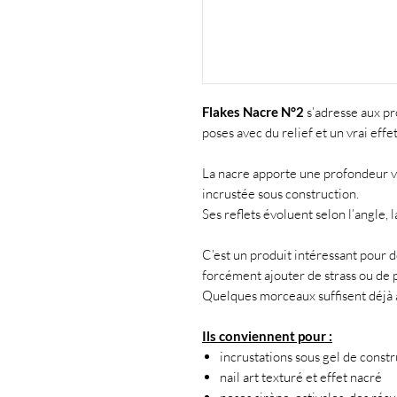
Flakes Nacre N°2
s’adresse aux pr
poses avec du relief et un vrai effe
La nacre apporte une profondeur vi
incrustée sous construction.
Ses reflets évoluent selon l’angle, 
C’est un produit intéressant pour 
forcément ajouter de strass ou de p
Quelques morceaux suffisent déjà à
Ils conviennent pour :
incrustations sous gel de const
nail art texturé et effet nacré