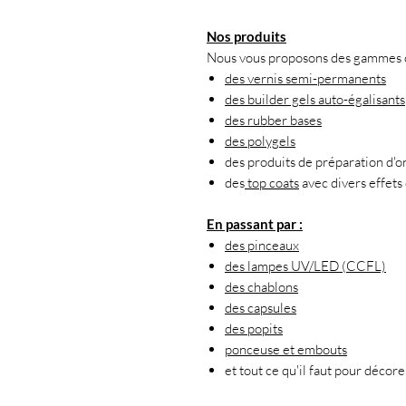
Nos produits
Nous vous proposons des gammes co
des vernis semi-permanents
des builder gels auto-égalisants
des rubber bases
des polygels
des produits de préparation d'o
des
top coats
avec divers effets 
En passant par :
des pinceaux
des lampes UV/LED (CCFL)
des chablons
des capsules
des popits
ponceuse et embouts
et tout ce qu'il faut pour décor