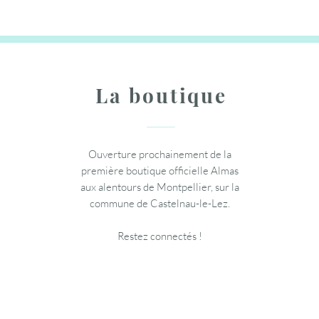
Ajouter au panier
Ajouter au panier
Ajouter au panier
La boutique
Ouverture prochainement de la
première boutique officielle Almas
aux alentours de Montpellier, sur la
commune de Castelnau-le-Lez.
Restez connectés !