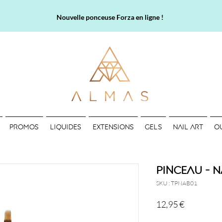
Nouvelle ponceuse Forza en ligne !
PROMOS
LIQUIDES
EXTENSIONS
GELS
NAIL ART
O
Pinceau - N
SKU : TPNAB01
Prix
12,95 €