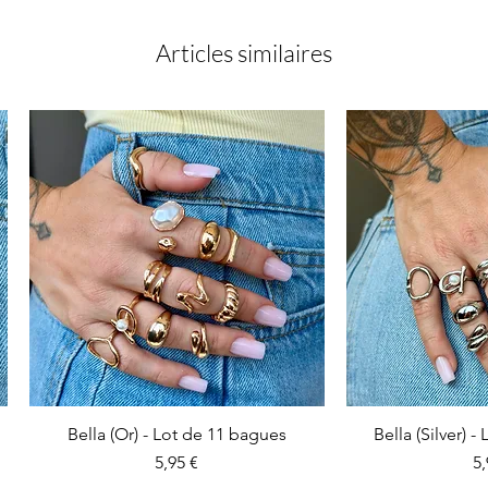
Articles similaires
Bella (Or) - Lot de 11 bagues
Bella (Silver) 
Prix
Pr
5,95 €
5,