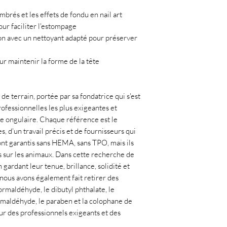
mbrés et les effets de fondu en nail art
our faciliter l'estompage
ion avec un nettoyant adapté pour préserver
r maintenir la forme de la tête
de terrain, portée par sa fondatrice qui s'est
ofessionnelles les plus exigeantes et
ie ongulaire. Chaque référence est le
, d'un travail précis et de fournisseurs qui
ont garantis sans HEMA, sans TPO, mais ils
 sur les animaux. Dans cette recherche de
gardant leur tenue, brillance, solidité et
, nous avons également fait retirer des
rmaldéhyde, le dibutyl phthalate, le
ormaldéhyde, le paraben et la colophane de
ur des professionnels exigeants et des