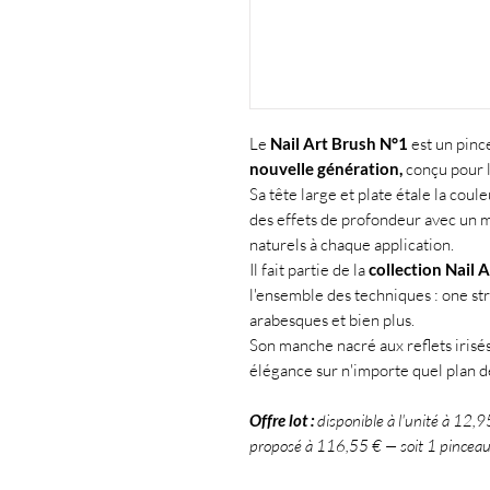
Le
Nail Art Brush N°1
est un pinc
nouvelle génération,
conçu pour le
Sa tête large et plate étale la coul
des effets de profondeur avec un m
naturels à chaque application.
Il fait partie de la
collection Nail 
l'ensemble des techniques : one st
arabesques et bien plus.
Son manche nacré aux reflets irisé
élégance sur n'importe quel plan de
Offre lot :
disponible à l'unité à 12,9
proposé à 116,55 € — soit 1 pinceau o