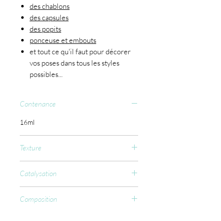
des chablons
des capsules
des popits
ponceuse et embouts
et tout ce qu'il faut pour décorer
vos poses dans tous les styles
possibles...
Contenance
16ml
Texture
Moyenne
Catalysation
UV : 120 sec
Composition
LED : 90 sec
CCFL : 60 sec
Aliphatic difunctional Urethane