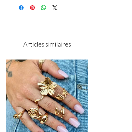
Acrylate, Urethane acrylate,
Pentaerythrityl
Tetramercaptopropionate, PEG-3
Trimethy-lolpropane Triacrylate,
Benzoyl Isopropanol, Ethyl.
Trimethylbenzoyl Phenylphosphinate,
Silica Caprylyl Silylate,
Articles similaires
Siliconpolyetherac-rylat, Calcium
Aluminium Borosilica, PPG-3 Glyceryl
Ether Tracrylate, pHydroxyanisole, +/-
C17/891, C160/25, CI77861.