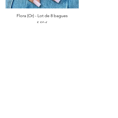
Flora (Or) - Lot de 8 bagues
Prix
5,50 €
Ajouter au panier
IMPARFAIT
IMPARFAIT