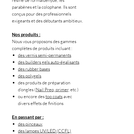
résine de formaldéhyde, les
parabènes et la colophane. Ils sont
conçus pour des professionnels
exigeants et des débutants ambitieux.
Nos produits :
Nous vous proposons des gammes
complètes de produits incluant :
des vernis semi-permanents
des builders gels auto-égalisants
des rubber bases
des polygels
des produits de préparation
d’ongles (
Nail Prep, primer,
etc.)
ou encore des
top coats
avec
divers effets de finitions
En passant par :
des pinceaux
des lampes UV/LED (CCFL)