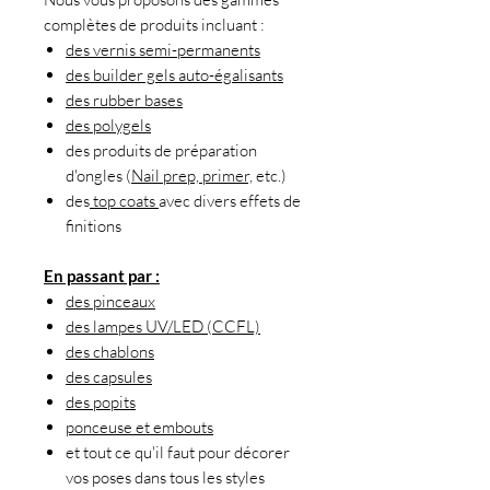
complètes de produits incluant :
des vernis semi-permanents
des builder gels auto-égalisants
des rubber bases
des polygels
des produits de préparation
d'ongles (
Nail prep, primer,
etc.)
des
top coats
avec divers effets de
finitions
En passant par :
des pinceaux
des lampes UV/LED (CCFL)
des chablons
des capsules
des popits
ponceuse et embouts
et tout ce qu'il faut pour décorer
vos poses dans tous les styles