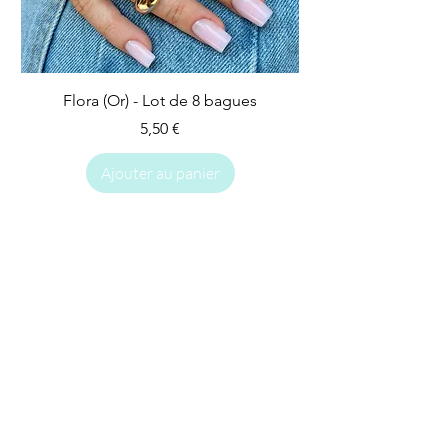
Flora (Or) - Lot de 8 bagues
Prix
5,50 €
Ajouter au panier
IMPARFAIT
IMPARFAIT