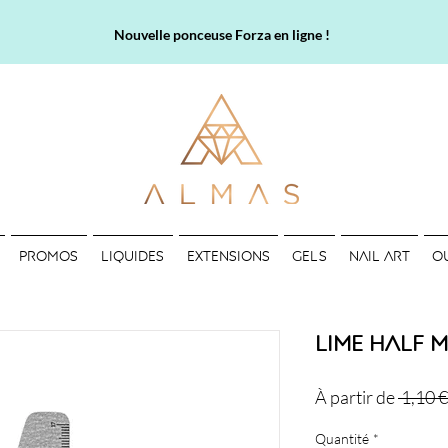
Nouvelle ponceuse Forza en ligne !
PROMOS
LIQUIDES
EXTENSIONS
GELS
NAIL ART
O
Lime Half 
À partir de
 1,10 €
Quantité
*