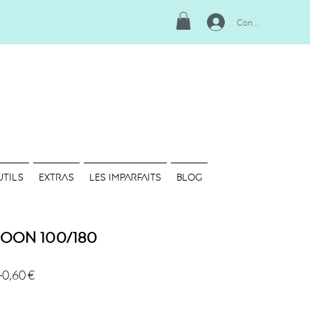
Connexion
UTILS
EXTRAS
LES IMPARFAITS
Blog
Moon 100/180
Prix
Prix
 
0,60 €
original
promotionnel