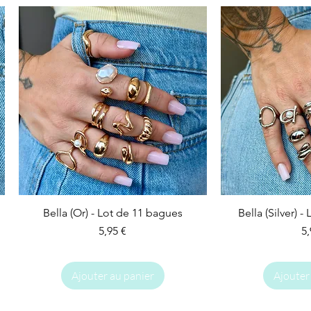
Bella (Or) - Lot de 11 bagues
Bella (Silver) 
Prix
Pr
5,95 €
5,
Ajouter au panier
Ajouter