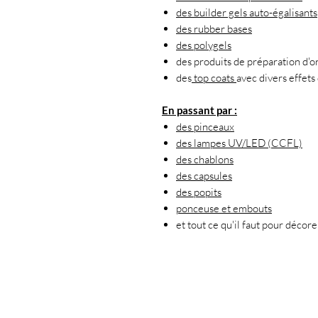
des builder gels auto-égalisants
des rubber bases
des polygels
des produits de préparation d'o
des
top coats
avec divers effets 
En passant par :
des pinceaux
des lampes UV/LED (CCFL)
des chablons
des capsules
des popits
ponceuse et embouts
et tout ce qu'il faut pour décor