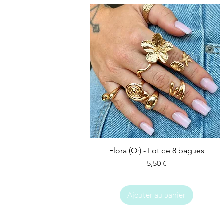
Flora (Or) - Lot de 8 bagues
Prix
5,50 €
Ajouter au panier
IMPARFAIT