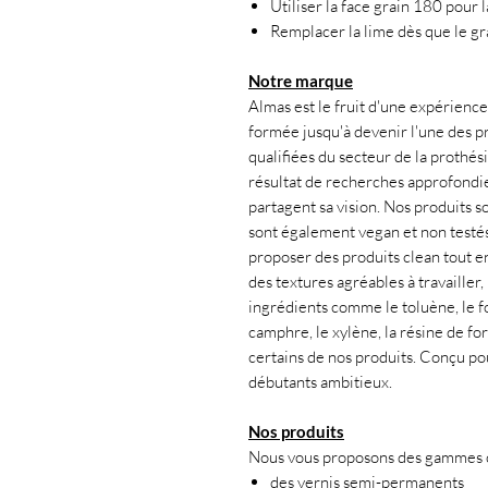
Utiliser la face grain 180 pour 
Remplacer la lime dès que le gra
Notre marque
Almas est le fruit d'une expérience 
formée jusqu'à devenir l'une des pr
qualifiées du secteur de la prothés
résultat de recherches approfondies
partagent sa vision. Nos produits s
sont également vegan et non testés
proposer des produits clean tout en 
des textures agréables à travailler
ingrédients comme le toluène, le fo
camphre, le xylène, la résine de f
certains de nos produits. Conçu po
débutants ambitieux.
Nos produits
Nous vous proposons des gammes co
des vernis semi-permanents