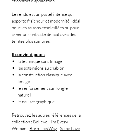
et confort d’application.
Le rendu est un pastel intense qui
apporte fraîcheur et modernité, idéal
pour les saisons ensoleillées ou pour
créer un contraste délicat avec des
teintes plus sombres.
Il convient pour :
la technique sans limage
les extensions au chablon
la construction classique avec
limage
le renforcement sur l’ongle
naturel
le nail art graphique
Retrouvez les autres références de la
collection
:
Believe
- I’m Every
Woman -
Born This Way
-
Same Love