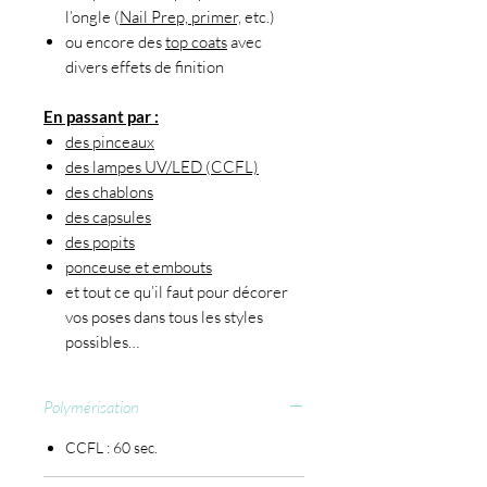
l’ongle (
Nail Prep, primer,
etc.)
ou encore des
top coats
avec
divers effets de finition
En passant par :
des pinceaux
des lampes UV/LED (CCFL)
des chablons
des capsules
des popits
ponceuse et embouts
et tout ce qu’il faut pour décorer
vos poses dans tous les styles
possibles…
Polymérisation
CCFL : 60 sec.