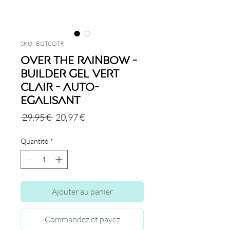
SKU : BGTCOTR
Over The Rainbow -
Builder Gel Vert
Clair - Auto-
Egalisant
Prix
Prix
 29,95 € 
20,97 €
original
promotionnel
Quantité
*
Ajouter au panier
Commandez et payez