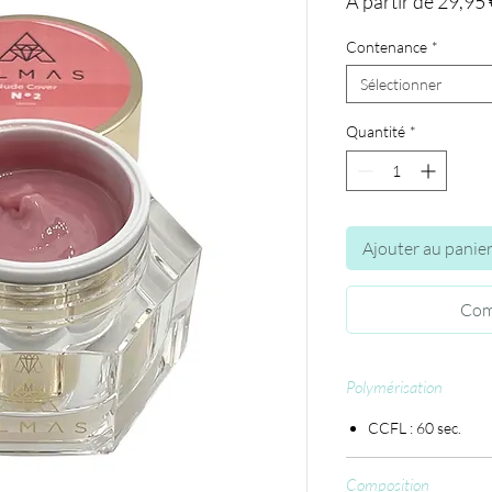
À partir de
29,95 
Contenance
*
Sélectionner
Quantité
*
Ajouter au panie
Com
Polymérisation
CCFL : 60 sec.
Composition