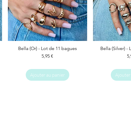
Bella (Or) - Lot de 11 bagues
Bella (Silver) 
Prix
Pr
5,95 €
5,
Ajouter au panier
Ajouter