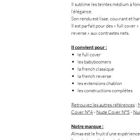
Il sublime les teintes médium à fo
l’élégance.
Son rendu est lisse, couvrant et h
Il est parfait pour des « full cover
reverse » aux contrastes nets.
Il convient pour :
le full cover
les babyboomers
la french classique
la french reverse
les extensions chablon
les constructions complètes
Retrouvez les autres références
:
Cover N°4
-
Nude Cover N°5
-
Nu
Notre marque :
Almas est le fruit d’une expérience 