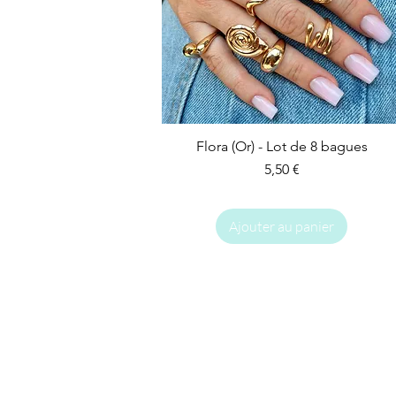
Flora (Or) - Lot de 8 bagues
Prix
5,50 €
Ajouter au panier
IMPARFAIT