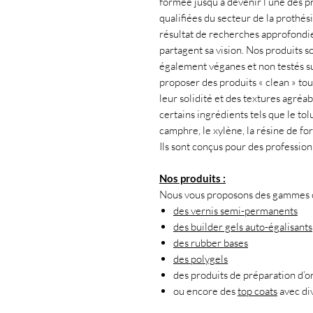
formée jusqu’à devenir l’une des pr
qualifiées du secteur de la prothés
résultat de recherches approfondies
partagent sa vision. Nos produits s
également véganes et non testés s
proposer des produits « clean » tou
leur solidité et des textures agréab
certains ingrédients tels que le tol
camphre, le xylène, la résine de f
Ils sont conçus pour des professio
Nos produits :
Nous vous proposons des gammes co
des vernis semi-permanents
des builder gels auto-égalisants
des rubber bases
des polygels
des produits de préparation d’o
ou encore des
top coats
avec div