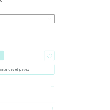
Prix
€
promotionnel
r
mandez et payez