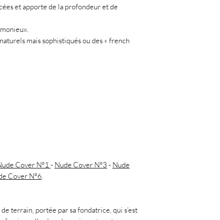
ncées et apporte de la profondeur et de
armonieux.
 » naturels mais sophistiqués ou des « french
Nude Cover N°1
-
Nude Cover N°3
-
Nude
de Cover N°6
.
de terrain, portée par sa fondatrice, qui s’est