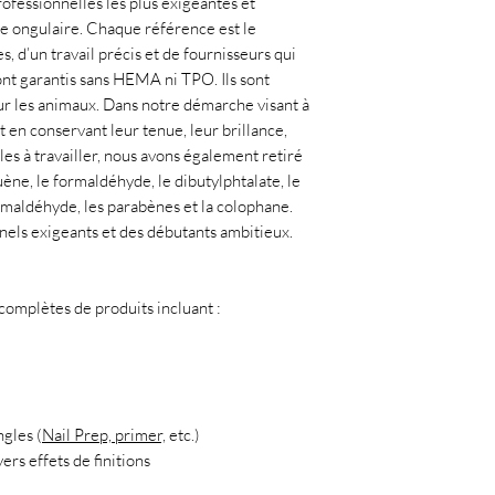
ofessionnelles les plus exigeantes et
ie ongulaire. Chaque référence est le
, d’un travail précis et de fournisseurs qui
ont garantis sans HEMA ni TPO. Ils sont
ur les animaux. Dans notre démarche visant à
t en conservant leur tenue, leur brillance,
les à travailler, nous avons également retiré
uène, le formaldéhyde, le dibutylphtalate, le
ormaldéhyde, les parabènes et la colophane.
nnels exigeants et des débutants ambitieux.
mplètes de produits incluant :
ngles (
Nail Prep, primer,
etc.)
ers effets de finitions