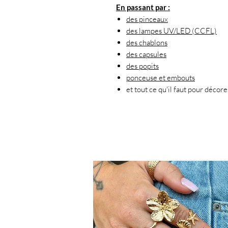
En passant par :
des pinceaux
des lampes UV/LED (CCFL)
des chablons
des capsules
des popits
ponceuse et embouts
et tout ce qu'il faut pour décore