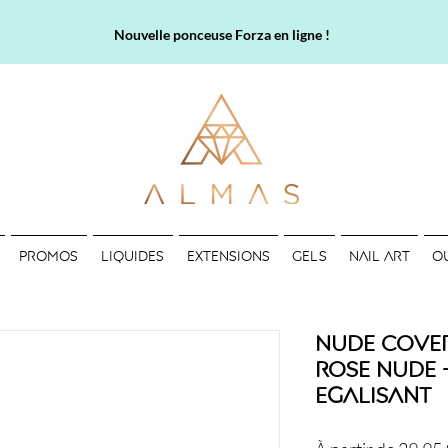
Nouvelle ponceuse Forza en ligne !
PROMOS
LIQUIDES
EXTENSIONS
GELS
NAIL ART
O
Nude Cover 
Rose Nude -
Egalisant