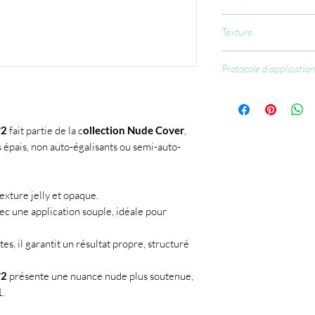
Aliphatic difunctional
Texture
Acrylate, Ethoxylated 
Capryly! Silylate, Hy
Jelly et Opaque
Isopropanol, Ethyl Tr
Protocole d’application
Hy-droxyanisole, +/-
Préparer l’ongle na
C175850, C119140:1
matifier, limer).
Dépoussiérer soig
°2
fait partie de la c
ollection Nude Cover
,
Appliquer le Nail P
 épais, non auto-égalisants ou semi-auto-
Appliquer le Prime
Appliquer une base
Construire avec l
xture jelly et opaque.
Polymériser 60 sec
ec une application souple, idéale pour
Limer et structurer
Appliquer la finitio
, il garantit un résultat propre, structuré
°2
présente une nuance nude plus soutenue,
1.