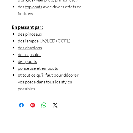
des
top coats
avec divers effets de
finitions
En passant par :
des pinceaux
des lampes UV/LED (CCFL)
des chablons
des capsules
des popits
ponceuse et embouts
et tout ce qu'il faut pour décorer
vos poses dans tous les styles
possibles…