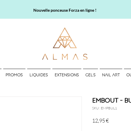
Nouvelle ponceuse Forza en ligne !
PROMOS
LIQUIDES
EXTENSIONS
GELS
NAIL ART
O
Embout - Bu
SKU : EMPBUL1
Prix
12,95 €