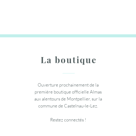
Prix
Prix
39,95 €
10,95 €
Ajouter au panier
Ajouter au panier
Ajouter au panier
La boutique
Ouverture prochainement de la
première boutique officielle Almas
aux alentours de Montpellier, sur la
commune de Castelnau-le-Lez.
Restez connectés !