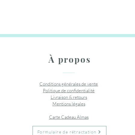
Rupture de stock
Rupture
Prix
Prix
Pr
10,95 €
3,99 €
10
Ajouter
Rupture de stock
Rupture
Ajouter au panier
Ajouter au panier
Ajouter
À propos
Conditions générales de vente
Politique de confidentialité
Livraison & retours
Mentions légales
Carte Cadeau Almas
Formulaire de rétractation