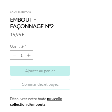
SKU : EMBPFA2
Embout -
Façonnage N°2
Prix
15,95 €
Quantité
*
Ajouter au panier
Commandez et payez
Découvrez notre toute
nouvelle
collection d’embout
s
.