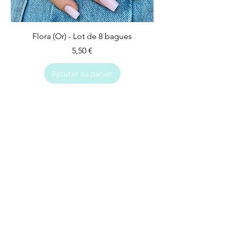
Flora (Or) - Lot de 8 bagues
Prix
5,50 €
Ajouter au panier
IMPARFAIT
IMPARFAIT