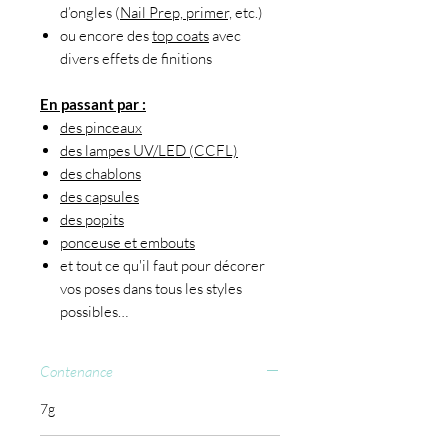
d’ongles (
Nail Prep, primer,
etc.)
ou encore des
top coats
avec
divers effets de finitions
En passant par :
des pinceaux
des lampes UV/LED (CCFL)
des chablons
des capsules
des popits
ponceuse et embouts
et tout ce qu'il faut pour décorer
vos poses dans tous les styles
possibles…
Contenance
7g