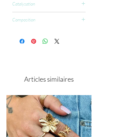
Catalysation
CCFL : 15 à 30 sec.
Composition
Urethane acrylate; Epoxy Methacrylate;
Aliphatic difunctional urethane acrylate,
Silica Silytate, Ethoxylated
Trimethyloipropane Triacrylate, Ethyl
Trimethylbenzoyl Pheny/phosphinate,
Benzoy//sopropanol, Brt, p-
Hydroxyanisoien PPG-3 Glyceryl Ether
Triacrylate, +/- C7891, C174250,
Articles similaires
C/42090:2.