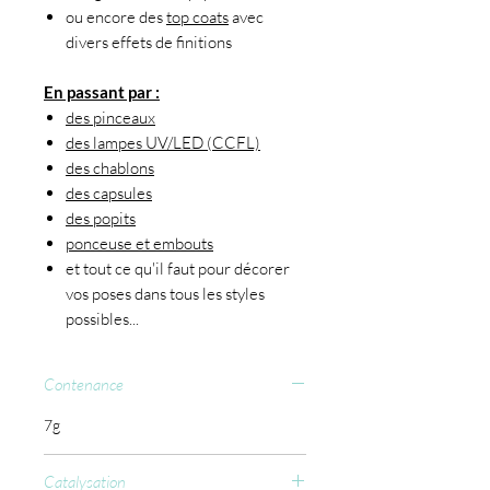
ou encore des
top coats
avec
divers effets de finitions
En passant par :
des pinceaux
des lampes UV/LED (CCFL)
des chablons
des capsules
des popits
ponceuse et embouts
et tout ce qu'il faut pour décorer
vos poses dans tous les styles
possibles...
Contenance
7g
Catalysation