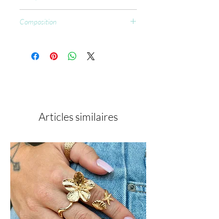
CCFL : 15-30 sec.
Composition
Aliphatic Difunctional Urethane
Acrylate, Urethane Acrylate, Epoxy
Methacrylate, Polyethylene
Terephthalate, Isobornyl Acrylate,
Benzoyi 1sopropanol, Silica Dimethyl
Silylate, Ethoxylated
Trimethylolpropane Triacrylate, Ethyl
Trimethylbenzoyl Phenylphosphinate,
Articles similaires
Hydroxycyclohexyl phenyl ketone, BHT,
p-Hydroxyanisole.