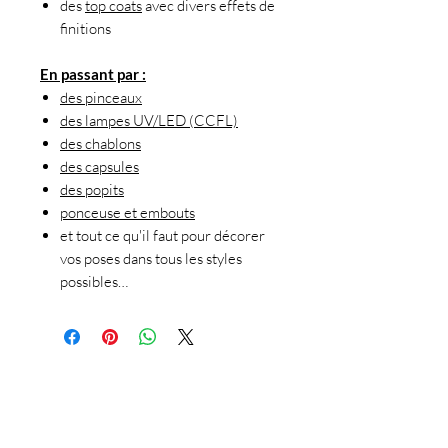
des
top coats
avec divers effets de
finitions
En passant par :
des pinceaux
des lampes UV/LED (CCFL)
des chablons
des capsules
des popits
ponceuse et embouts
et tout ce qu'il faut pour décorer
vos poses dans tous les styles
possibles…