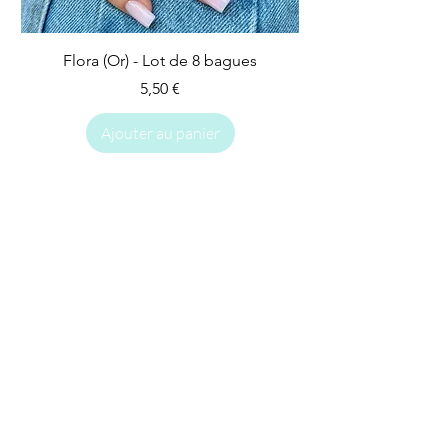
Flora (Or) - Lot de 8 bagues
Prix
5,50 €
Ajouter au panier
IMPARFAIT
IMPARFAIT