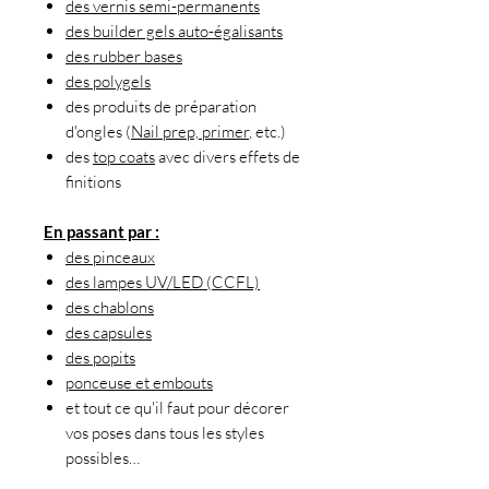
des vernis semi-permanents
des builder gels auto-égalisants
des rubber bases
des polygels
des produits de préparation
d'ongles (
Nail prep, primer
, etc.)
des
top coats
avec divers effets de
finitions
En passant par :
des pinceaux
des lampes UV/LED (CCFL)
des chablons
des capsules
des popits
ponceuse et embouts
et tout ce qu'il faut pour décorer
vos poses dans tous les styles
possibles…