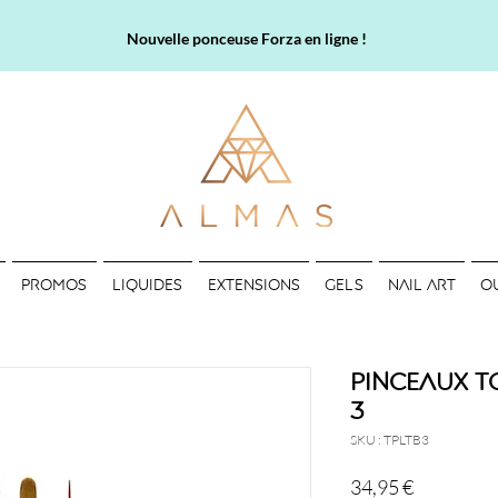
Nouvelle ponceuse Forza en ligne !
PROMOS
LIQUIDES
EXTENSIONS
GELS
NAIL ART
O
Pinceaux T
3
SKU : TPLTB3
Prix
34,95 €