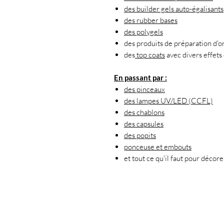
des builder gels auto-égalisants
des rubber bases
des polygels
des produits de préparation d'o
des
top coats
avec divers effets 
En passant par :
des pinceaux
des lampes UV/LED (CCFL)
des chablons
des capsules
des popits
ponceuse et embouts
et tout ce qu'il faut pour décor