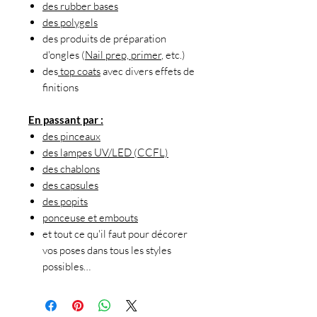
des rubber bases
des polygels
des produits de préparation
d'ongles (
Nail prep, primer
, etc.)
des
top coats
avec divers effets de
finitions
En passant par :
des pinceaux
des lampes UV/LED (CCFL)
des chablons
des capsules
des popits
ponceuse et embouts
et tout ce qu'il faut pour décorer
vos poses dans tous les styles
possibles…