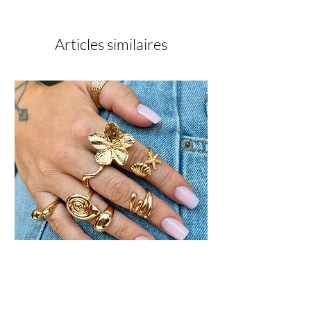
captopropionate, PEG-3
Trimethylolpropane Triacrylate, Benzoyl
Isopropanol, Ethyl Trimethylbenzoy!
Articles similaires
Phenyiphosphinate, Isoborny: Acrylate,
p-Hydroxyanisole, PPG-3 Glyceryl
Ether Triacrylate, +/- C|15850,
CI5880:1, CI77007.
Flora (Or) - Lot de 8 bagues