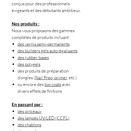
conçus pour des professionnels
exigeants et des débutants ambitieux.
Nos produits :
Nous vous proposons des gammes
complètes de produits incluant :
des vernis semi-permanents
des builders gels auto-égalisants
des rubber bases
des polygels
des produits de préparation
d’ongles (
Nail Prep, primer
, etc.)
ou encore des
top coats
avec
divers effets de finitions
En passant par :
des pinceaux
des lampes UV/LED (CCFL)
des chablons