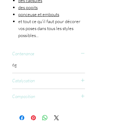
des capsules
des popits
ponceuse et embouts
et tout ce qu'il faut pour décorer
vos poses dans tous les styles
possibles...
Contenance
6g
Catalysation
CCFL : 15 à 30 sec.
Composition
Aliphatic Hexafunctional Urethane
Acrylate, Aliphatic Difunctional Acry-
late, Urethane Acrylate, Pentaerythrityl
Tetraacry-late, Silica Caprylyi Silylate,
Pentaerythrityl Tetramer-