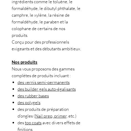
ingrédients comme le toluène, le
formaldéhyde, le dibutyl phthalate, le
camphre, le xylène, la résine de
formaldéhyde, le paraben et la
colophane de certains de nos
produits.
Conçu pour des professionnels
exigeants et des débutants ambitieux.
Nos produits
Nous vous proposons des gammes
complètes de produits incluant :
des vernis semi-permanents
des builder gels auto-égalisants
des rubber bases
des polygels
des produits de préparation
d'ongles (
Nail prep, primer,
etc.)
des
top coats
avec divers effets de
finitions