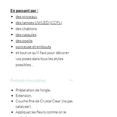
En passant par :
des pinceaux
des lampes UV/LED (CCFL)
des chablons
des capsules
des popits
ponceuse et embouts
et tout ce qu'il faut pour décorer
vos poses dans tous les styles
possibles…
Protocole (incrustation)
Préparation de l’ongle,
Extension,
Couche fine de Crystal Clear (ne pas
catalyser),
Appliquez les fleurs comme on le