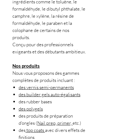
ingrédients comme le toluène, le
formaldéhyde, le dibutyl phthalate, le
camphre, le xylène, la résine de
formaldéhyde, le paraben et la
colophane de certains de nos
produits.
Conçu pour des professionnels
exigeants et des débutants ambitieux.
Nos produits
Nous vous proposons des gammes
complètes de produits incluant :
des vernis semi-permanents
des builder gels auto-égalisants
des rubber bases
des polygels
des produits de préparation
d'ongles (
Nail prep, primer,
etc.)
des
top coats
avec divers effets de
finitions