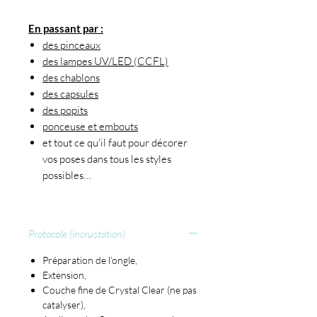
En passant par :
des pinceaux
des lampes UV/LED (CCFL)
des chablons
des capsules
des popits
ponceuse et embouts
et tout ce qu'il faut pour décorer
vos poses dans tous les styles
possibles…
Protocole (incrustation)
Préparation de l’ongle,
Extension,
Couche fine de Crystal Clear (ne pas
catalyser),