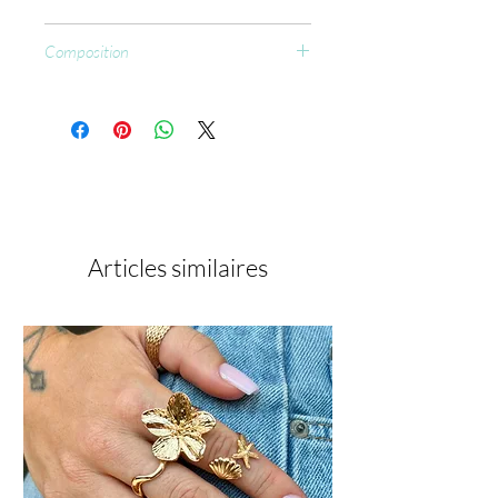
Préparation habituelle de l'ongle (si
Composition
pose de capsule application des
produits de préparation après avoir
Ethylacetate, Aceton, Ammo-nia.
collé la capsule),
Application du Nail Prep (séchage
ultra rapide à l’air libre),
Application du Primer Ultrabond en
couche fine (séchage ultra rapide à
l’air libre),
Extension chablon etc.
Articles similaires