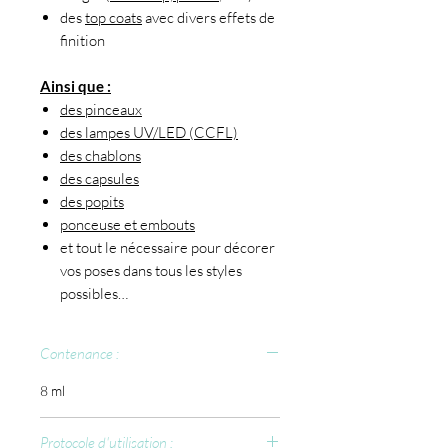
des
top coats
avec divers effets de
finition
Ainsi que :
des pinceaux
des lampes UV/LED (CCFL)
des chablons
des capsules
des popits
ponceuse et embouts
et tout le nécessaire pour décorer
vos poses dans tous les styles
possibles…
Contenance :
8 ml
Protocole d'utilisation :