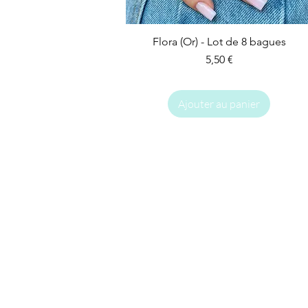
Flora (Or) - Lot de 8 bagues
Prix
5,50 €
Ajouter au panier