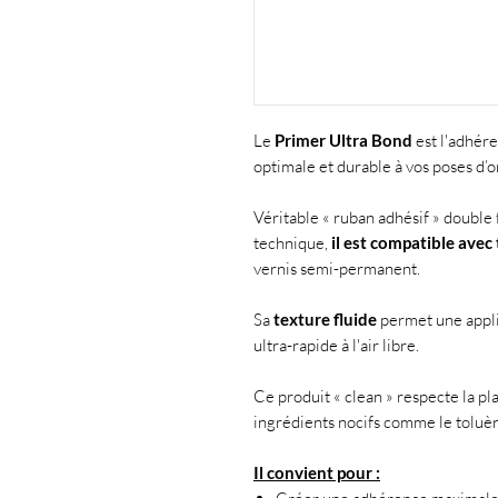
Le
Primer Ultra Bond
est l'adhér
optimale et durable à vos poses d’o
Véritable « ruban adhésif » double 
technique,
il est compatible avec
vernis semi-permanent.
Sa
texture fluide
permet une appli
ultra-rapide à l'air libre.
Ce produit « clean » respecte la pl
ingrédients nocifs comme le toluè
Il convient pour :