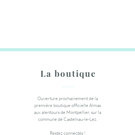
Glasswing - Vernis semi-permanent -
Almas Care (Forza) / Abonnement
Spindle - Ponceuse Sweet Drill
Effet Cat-Eye - Doré Transparent
annuel
Prix
14,95 €
Prix
Prix
39,95 €
10,95 €
Ajouter au panier
Ajouter au panier
Ajouter au panier
La boutique
Ouverture prochainement de la
première boutique officielle Almas
aux alentours de Montpellier, sur la
commune de Castelnau-le-Lez.
Restez connectés !