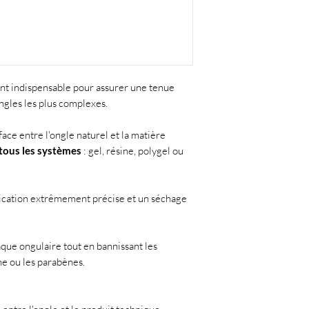
libre),
Application du Pri
(séchage ultra rapide
Extension chablon 
ent indispensable pour assurer une tenue
ngles les plus complexes.
face entre l'ongle naturel et la matière
 tous les systèmes
: gel, résine, polygel ou
cation extrêmement précise et un séchage
aque ongulaire tout en bannissant les
ne ou les parabènes.