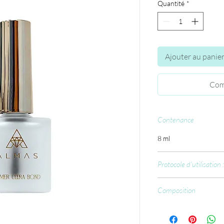
Quantité
*
Ajouter au panie
Com
Contenance
8 ml
Protocole d'utilisation :
Préparation habitue
Composition
application des pro
la capsule),
Ethylacetate, Epoxy M
Application du Nail