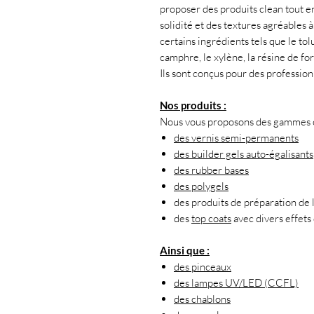
proposer des produits clean tout en
solidité et des textures agréables 
certains ingrédients tels que le tol
camphre, le xylène, la résine de f
Ils sont conçus pour des professio
Nos produits :
Nous vous proposons des gammes co
des vernis semi-permanents
des builder gels auto-égalisants
des rubber bases
des polygels
des produits de préparation de l
des
top coats
avec divers effets 
Ainsi que :
des pinceaux
des lampes UV/LED (CCFL)
des chablons