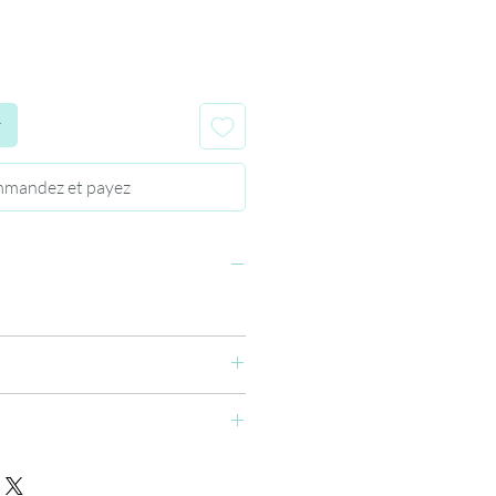
r
mandez et payez
lle de l'ongle (si pose de capsule
duits de préparation après avoir collé
ethacrylate, Benzyl Methacrylate.
 Prep (séchage ultra rapide à l’air