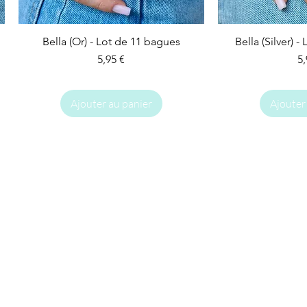
Bella (Or) - Lot de 11 bagues
Bella (Silver) 
Prix
Pr
5,95 €
5,
Ajouter au panier
Ajouter