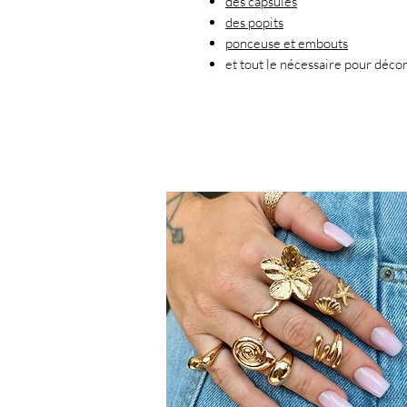
des capsules
des popits
ponceuse et embouts
et tout le nécessaire pour décor