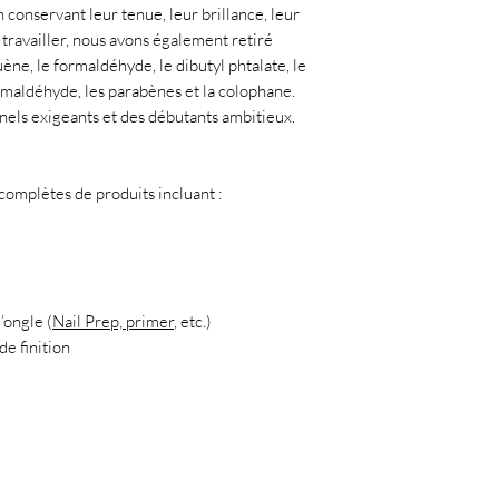
 conservant leur tenue, leur brillance, leur
à travailler, nous avons également retiré
uène, le formaldéhyde, le dibutyl phtalate, le
ormaldéhyde, les parabènes et la colophane.
nnels exigeants et des débutants ambitieux.
mplètes de produits incluant :
’ongle (
Nail Prep, primer
, etc.)
de finition