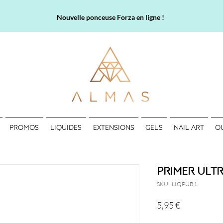
Nouvelle ponceuse Forza en ligne !
PROMOS
LIQUIDES
EXTENSIONS
GELS
NAIL ART
O
Primer Ult
SKU : LIQPUB1
Prix
5,95 €