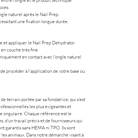
ntre l'ongle et le produit technique.
oces.
gle naturel après le Nail Prep.
cessitant une fixation longue durée.
le et appliquer le Nail Prep Dehydrator.
en couche très fine.
 uniquement en contact avec l’ongle naturel
t de procéder à l'application de votre base ou
de terrain portée par sa fondatrice, qui s’est
ofessionnelles les plus exigeantes et
ie ongulaire. Chaque référence est le
, d’un travail précis et de fournisseurs qui
ont garantis sans HEMA ni TPO. Ils sont
r les animaux. Dans notre démarche visant à