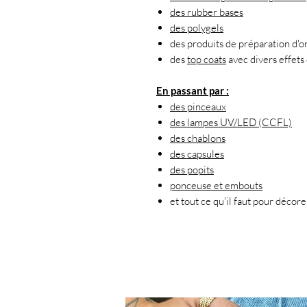
des rubber bases
des polygels
des produits de préparation d'o
des
top coats
avec divers effets 
En passant par :
des pinceaux
des lampes UV/LED (CCFL)
des chablons
des capsules
des popits
ponceuse et embouts
et tout ce qu'il faut pour décor