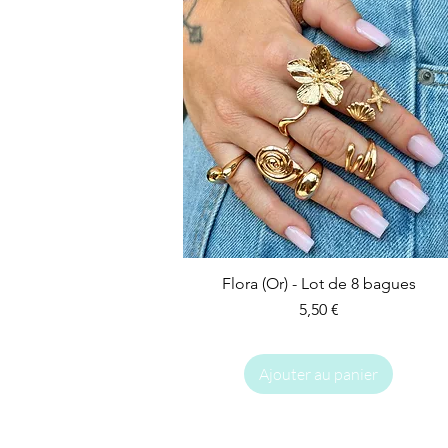
Flora (Or) - Lot de 8 bagues
Prix
5,50 €
Ajouter au panier
IMPARFAIT