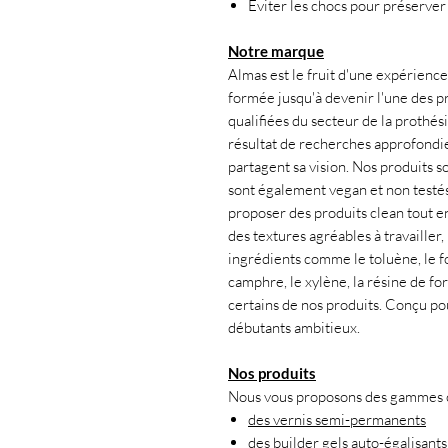
Éviter les chocs pour préserver 
Notre marque
Almas est le fruit d'une expérience 
formée jusqu'à devenir l'une des pr
qualifiées du secteur de la prothés
résultat de recherches approfondies
partagent sa vision. Nos produits s
sont également vegan et non testés
proposer des produits clean tout en 
des textures agréables à travailler
ingrédients comme le toluène, le fo
camphre, le xylène, la résine de f
certains de nos produits. Conçu po
débutants ambitieux.
Nos produits
Nous vous proposons des gammes co
des vernis semi-permanents
des builder gels auto-égalisants