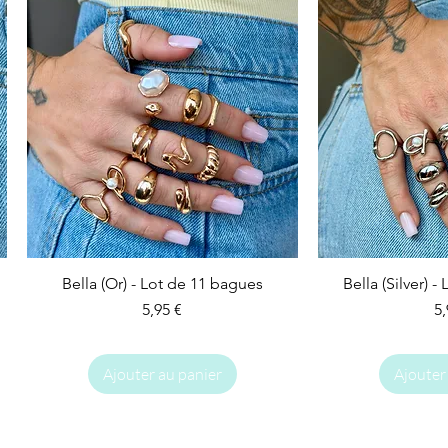
Bella (Or) - Lot de 11 bagues
Bella (Silver) 
Prix
Pr
5,95 €
5,
Ajouter au panier
Ajouter