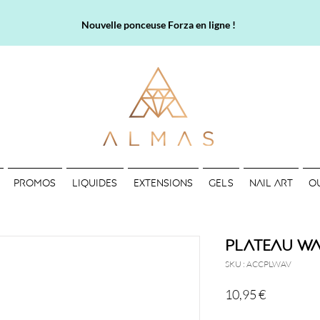
Nouvelle ponceuse Forza en ligne !
PROMOS
LIQUIDES
EXTENSIONS
GELS
NAIL ART
O
Plateau W
SKU : ACCPLWAV
Prix
10,95 €