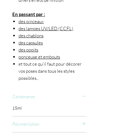
divers effets de finition
En passant par :
des pinceaux
des lampes UV/LED (CCFL)
des chablons
des capsules
des popits
ponceuse et embouts
et tout ce qu'il faut pour décorer
vos poses dans tous les styles
possibles...
Contenance
15ml
Polymérisation
CCFL : 60 sec.