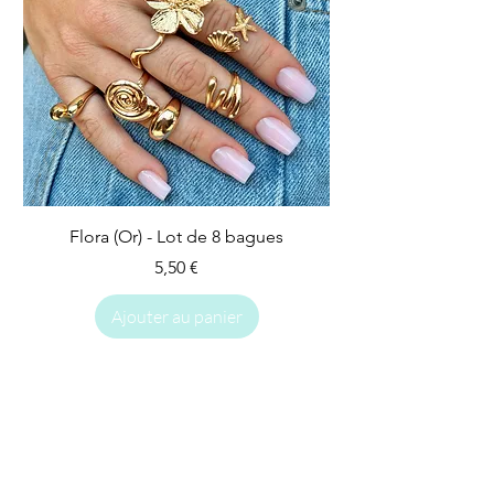
Flora (Or) - Lot de 8 bagues
Prix
5,50 €
Ajouter au panier
IMPARFAIT
IMPARFAIT