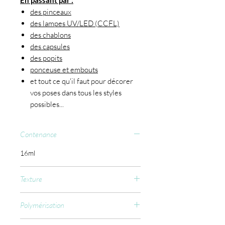
En passant par :
des pinceaux
des lampes UV/LED (CCFL)
des chablons
des capsules
des popits
ponceuse et embouts
et tout ce qu'il faut pour décorer
vos poses dans tous les styles
possibles...
Contenance
16ml
Texture
Moyenne
Polymérisation
Fine couche de base