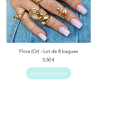
Flora (Or) - Lot de 8 bagues
Prix
5,50 €
Ajouter au panier
IMPARFAIT
IMPARFAIT