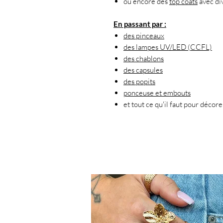
ou encore des
top coats
avec div
En passant par :
des pinceaux
des lampes UV/LED (CCFL)
des chablons
des capsules
des popits
ponceuse et embouts
et tout ce qu'il faut pour décor