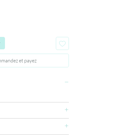
r
mandez et payez
se