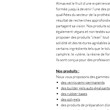
Almas est le fruit d’une expérience 
formée jusqu’à devenir l’une des pr
qualifiées du secteur de la prothés
résultat de recherches approfondies
partagent sa vision. Nos produits s
également végans et non testés su
proposer des produits "clean" tout 
solidité et des textures agréables 
certains ingrédients tels que le tol
camphre, le xylène, la résine de f
Ils sont conçus pour des professio
Nos produits :
Nous vous proposons des gammes co
des vernis semi-permanents
des builder gels auto-égalisants
des rubber bases
des polygels
des produits de préparation d’o