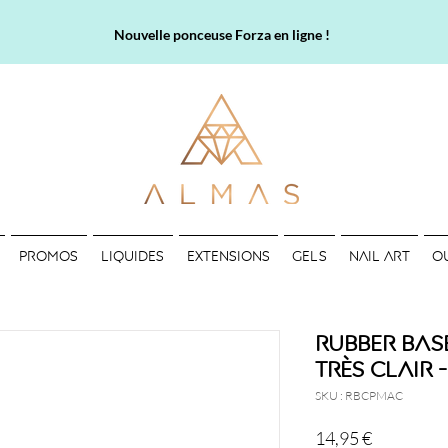
Nouvelle ponceuse Forza en ligne !
PROMOS
LIQUIDES
EXTENSIONS
GELS
NAIL ART
O
Rubber Bas
très clair
SKU : RBCPMAC
Prix
14,95 €