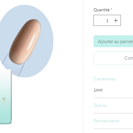
Quantité
*
Ajouter au panie
Com
Contenance
16ml
Texture
Moyenne
Polymérisation
Fine couche de ba