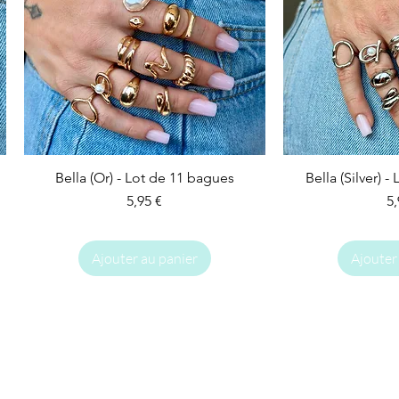
Bella (Or) - Lot de 11 bagues
Bella (Silver) 
Prix
Pr
5,95 €
5,
Ajouter au panier
Ajouter