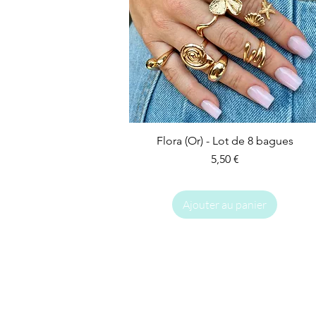
Flora (Or) - Lot de 8 bagues
Prix
5,50 €
Ajouter au panier
IMPARFAIT