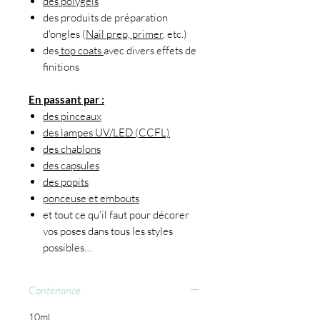
des polygels
des produits de préparation
d'ongles (
Nail prep, primer
, etc.)
des
top coats
avec divers effets de
finitions
En passant par :
des pinceaux
des lampes UV/LED (CCFL)
des chablons
des capsules
des popits
ponceuse et embouts
et tout ce qu'il faut pour décorer
vos poses dans tous les styles
possibles…
Contenance
10ml