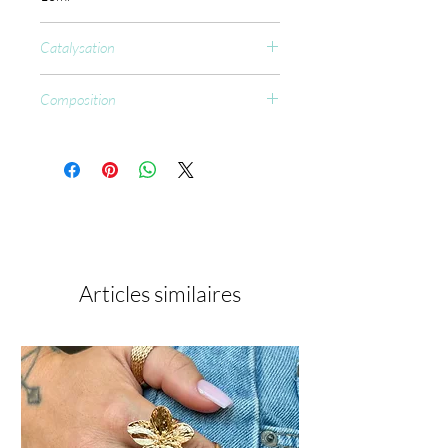
Catalysation
CCFL : 60 sec.
Composition
Resin Epoxy, Carbomer, 2-
Hydroxypropyl methacrylate, Iron
Oxide, Oxybenzone, Amorphous Silica,
Pigments.
Articles similaires