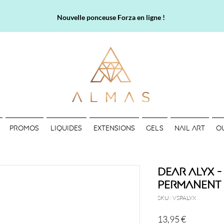
Nouvelle ponceuse Forza en ligne !
PROMOS
LIQUIDES
EXTENSIONS
GELS
NAIL ART
O
Dear Alyx -
permanent
SKU : VSPALYX
Prix
13,95 €