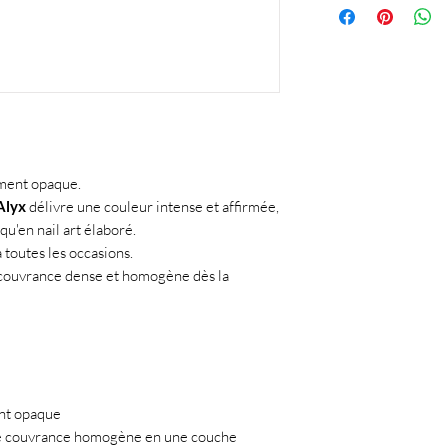
Dimethacrylate, Penta
C115850, Benzoyl Isopr
Ethyl Trimethylbenzoy
Ether Triacrylate.
ement opaque.
Alyx
délivre une couleur intense et affirmée,
qu'en nail art élaboré.
 toutes les occasions.
 couvrance dense et homogène dès la
ent opaque
ne couvrance homogène en une couche