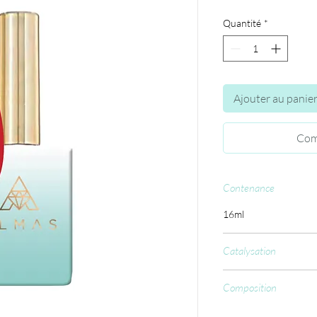
Quantité
*
Ajouter au panie
Com
Contenance
16ml
Catalysation
CCFL : 60 sec.
Composition
Aliphatic urethane ac