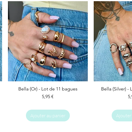
Bella (Or) - Lot de 11 bagues
Bella (Silver) 
Prix
Pr
5,95 €
5,
Ajouter au panier
Ajouter