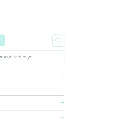
r
mandez et payez
rylate, Sucrose Benzoate, PEG-200