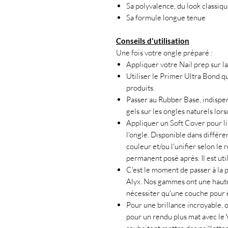
Sa polyvalence, du look classique
Sa formule longue tenue
Conseils d'utilisation
Une fois votre ongle préparé :
Appliquer votre Nail prep sur la
Utiliser le Primer Ultra Bond q
produits.
Passer au Rubber Base, indispe
gels sur les ongles naturels lor
Appliquer un Soft Cover pour lis
l'ongle. Disponible dans différe
couleur et/ou l'unifier selon le 
permanent posé après. Il est uti
C'est le moment de passer à la
Alyx. Nos gammes ont une haute
nécessiter qu'une couche pour 
Pour une brillance incroyable, o
pour un rendu plus mat avec le V