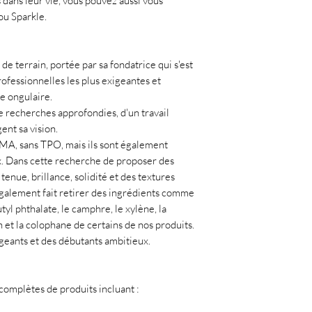
 dans leur vie, vous pouvez aussi vous
 ou Sparkle.
de terrain, portée par sa fondatrice qui s'est
ofessionnelles les plus exigeantes et
ie ongulaire.
e recherches approfondies, d'un travail
ent sa vision.
EMA, sans TPO, mais ils sont également
x. Dans cette recherche de proposer des
tenue, brillance, solidité et des textures
 également fait retirer des ingrédients comme
tyl phthalate, le camphre, le xylène, la
 et la colophane de certains de nos produits.
geants et des débutants ambitieux.
mplètes de produits incluant :