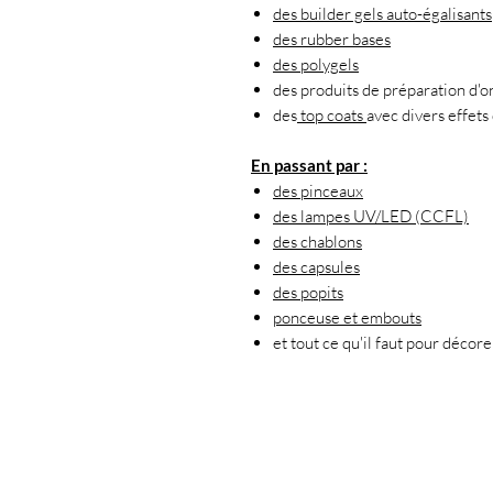
des builder gels auto-égalisants
des rubber bases
des polygels
des produits de préparation d'o
des
top coats
avec divers effets 
En passant par :
des pinceaux
des lampes UV/LED (CCFL)
des chablons
des capsules
des popits
ponceuse et embouts
et tout ce qu'il faut pour décor