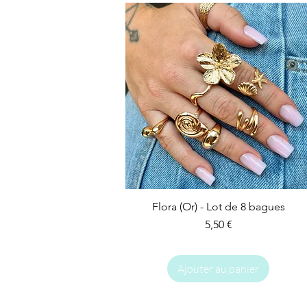
Flora (Or) - Lot de 8 bagues
Prix
5,50 €
Ajouter au panier
IMPARFAIT