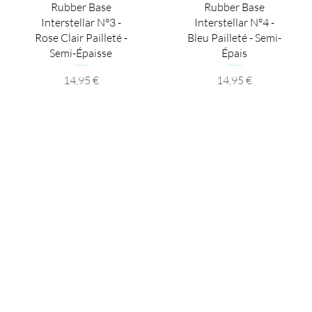
Aperçu rapide
Aperçu rapide
Rubber Base
Rubber Base
Interstellar N°3 -
Interstellar N°4 -
Rose Clair Pailleté -
Bleu Pailleté - Semi-
Semi-Épaisse
Épais
Prix
Prix
14,95 €
14,95 €