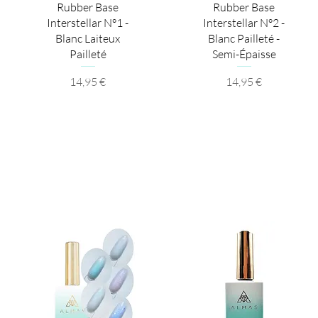
Aperçu rapide
Aperçu rapide
Rubber Base
Rubber Base
Interstellar N°1 -
Interstellar N°2 -
Blanc Laiteux
Blanc Pailleté -
Pailleté
Semi-Épaisse
Prix
Prix
14,95 €
14,95 €