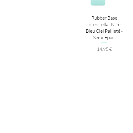
Aperçu rapide
Rubber Base
Interstellar N°5 -
Bleu Ciel Pailleté -
Semi-Épais
Prix
14,95 €