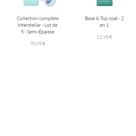
Aperçu rapide
Aperçu rapide
Collection complète
Base & Top coat - 2
Interstellar - Lot de
en 1
5 - Semi-Épaisse
Prix
11,95 €
Prix
70,95 €