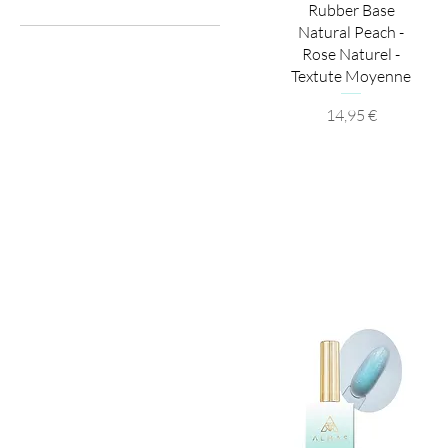
Aperçu rapide
Rubber Base
Natural Peach -
16ml
Rose Naturel -
50ml - Recharge
Textute Moyenne
Prix
14,95 €