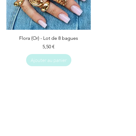
Flora (Or) - Lot de 8 bagues
Prix
5,50 €
Ajouter au panier
IMPARFAIT
IMPARFAIT