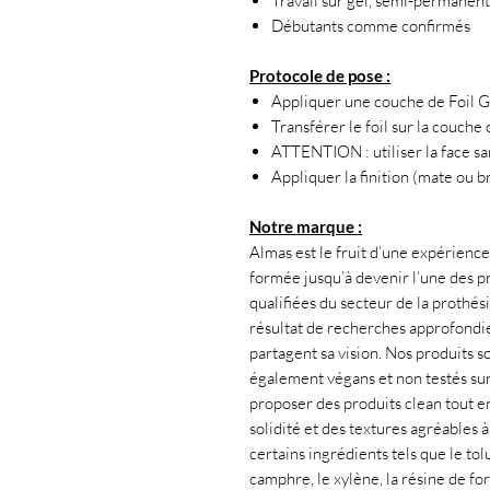
Travail sur gel, semi-permanent
Débutants comme confirmés
Protocole de pose :
Appliquer une couche de Foil G
Transférer le foil sur la couche 
ATTENTION : utiliser la face s
Appliquer la finition (mate ou br
Notre marque :
Almas est le fruit d’une expérience 
formée jusqu’à devenir l’une des pr
qualifiées du secteur de la prothés
résultat de recherches approfondies
partagent sa vision. Nos produits s
également végans et non testés su
proposer des produits clean tout en
solidité et des textures agréables 
certains ingrédients tels que le tol
camphre, le xylène, la résine de f