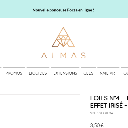
Nouvelle ponceuse Forza en ligne !
PROMOS
LIQUIDES
EXTENSIONS
GELS
NAIL ART
O
Foils N°4 
effet irisé 
SKU : GFOIL04
Prix
3,50 €