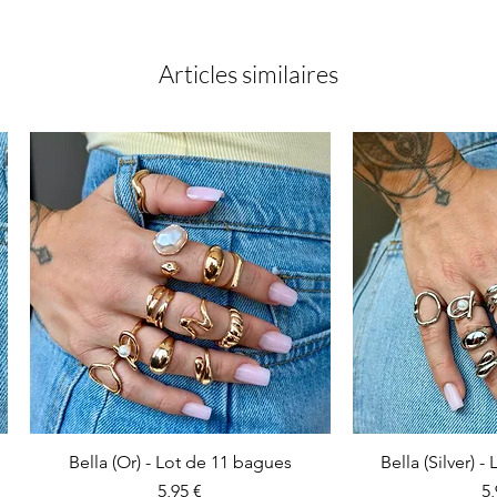
Articles similaires
Bella (Or) - Lot de 11 bagues
Bella (Silver) 
Prix
Pr
5,95 €
5,