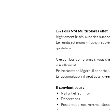
Les
Foils N°4 Multicolores effet i
légèrement irisés, avec des nuance
Le rendu est moins « flashy » et trè
quotidien.
C’est un bon compromis si vous che
visuellement.
En incrustation légère, il apporte ju
En accumulation, il peut aussi créer
Il convient pour :
Nail art effet miroir
Décorations
Poses modernes, minimalistes 