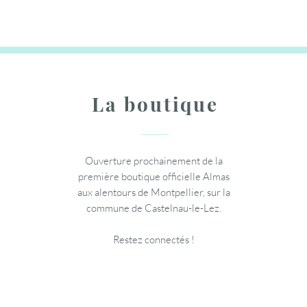
Ajouter au panier
Ajouter au panier
Ajouter au panier
La boutique
Ouverture prochainement de la
première boutique officielle Almas
aux alentours de Montpellier, sur la
commune de Castelnau-le-Lez.
Restez connectés !