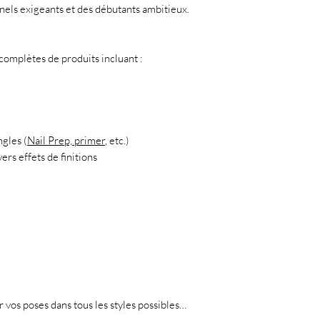
nnels exigeants et des débutants ambitieux.
mplètes de produits incluant :
ngles (
Nail Prep, primer
, etc.)
ers effets de finitions
er vos poses dans tous les styles possibles…