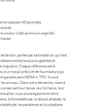
 ou résine
el et catalyser 60 secondes
collante
ans couleur (côté aluminium argenté)
illante)
de terrain, portée par sa fondatrice, qui s’est
ofessionnelles les plus exigeantes et
ie ongulaire. Chaque référence est le
, d’un travail précis et de fournisseurs qui
ont garantis sans HEMA ni TPO. Ils sont
r les animaux. Dans notre démarche visant à
 conservant leur tenue, leur brillance, leur
à travailler, nous avons également retiré
uène, le formaldéhyde, le dibutyl phtalate, le
ormaldéhyde, les parabènes et la colophane.