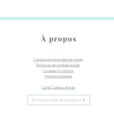
Rupture de stock
Rupture
Ajouter au panier
Ajouter au panier
Ajouter
À propos
Conditions générales de vente
Politique de confidentialité
Livraison & retours
Mentions légales
Carte Cadeau Almas
Formulaire de rétractation