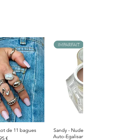
IMPARFAIT
- Lot de 11 bagues
Sandy - Nude Laiteux - Builder Gel -
Auto-Egalisant - Catégorie Imparfait
ix
95 €