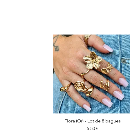
Flora (Or) - Lot de 8 bagues
Prix
5,50 €