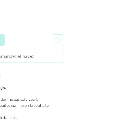
r
mandez et payez
)
gle,
der (ne pas catalyser),
euilles comme on le souhaite,
e builder,