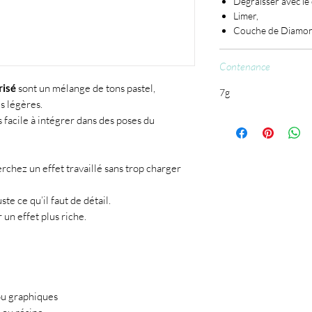
Dégraisser avec le 
Limer,
Couche de Diamond
Contenance
risé
sont un mélange de tons pastel,
7g
s légères.
s facile à intégrer dans des poses du
rchez un effet travaillé sans trop charger
ste ce qu’il faut de détail.
 un effet plus riche.
ou graphiques