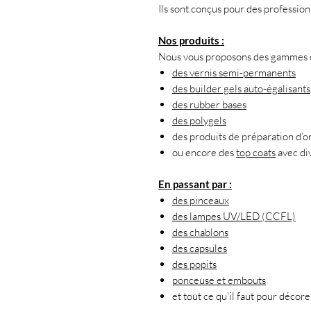
Ils sont conçus pour des professio
Nos produits :
Nous vous proposons des gammes co
des vernis semi-permanents
des builder gels auto-égalisants
des rubber bases
des polygels
des produits de préparation d’o
ou encore des
top coats
avec div
En passant par :
des pinceaux
des lampes UV/LED (CCFL)
des chablons
des capsules
des popits
ponceuse et embouts
et tout ce qu'il faut pour décor