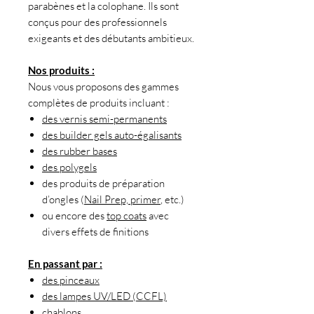
parabènes et la colophane. Ils sont
conçus pour des professionnels
exigeants et des débutants ambitieux.
Nos produits :
Nous vous proposons des gammes
complètes de produits incluant :
des vernis semi-permanents
des builder gels auto-égalisants
des rubber bases
des polygels
des produits de préparation
d’ongles (
Nail Prep, primer
, etc.)
ou encore des
top coats
avec
divers effets de finitions
En passant par :
des pinceaux
des lampes UV/LED (CCFL)
chablons