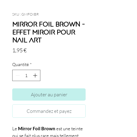
SKU : GMFOIBR
Mirror Foil Brown -
Effet miroir pour
nail art
Prix
1,95 €
Quantité
*
Ajouter au panier
Commandez et payez
Le
Mirror Foil Brown
est une teinte
qui se fait plus rare mais tellement