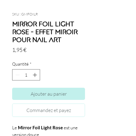
SKU : GMFOILR
Mirror Foil Light
Rose - Effet miroir
pour nail art
Prix
1,95 €
Quantité
*
Ajouter au panier
Commandez et payez
Le
Mirror Foil Light Rose
est une
version douce.