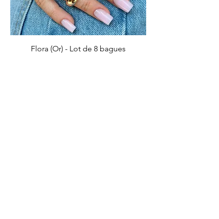
Flora (Or) - Lot de 8 bagues
Prix
5,50 €
Ajouter au panier
IMPARFAIT
IMPARFAIT