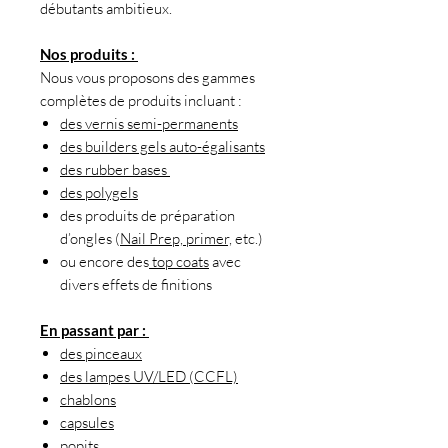
débutants ambitieux.
Nos produits :
Nous vous proposons des gammes
complètes de produits incluant :
des vernis semi-permanents
des builders gels auto-égalisants
des rubber bases
des polygels
des produits de préparation
d’ongles (
Nail Prep, primer,
etc.)
ou encore des
top coats
avec
divers effets de finitions
En passant par :
d
es pinceaux
des lampes UV/LED (CCFL)
chablons
capsules
popits