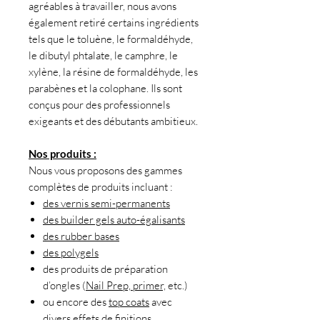
agréables à travailler, nous avons
également retiré certains ingrédients
tels que le toluène, le formaldéhyde,
le dibutyl phtalate, le camphre, le
xylène, la résine de formaldéhyde, les
parabènes et la colophane. Ils sont
conçus pour des professionnels
exigeants et des débutants ambitieux.
Nos produits :
Nous vous proposons des gammes
complètes de produits incluant :
des vernis semi-permanents
des builder gels auto-égalisants
des rubber bases
des polygels
des produits de préparation
d’ongles (
Nail Prep, primer,
etc.)
ou encore des
top coats
avec
divers effets de finitions