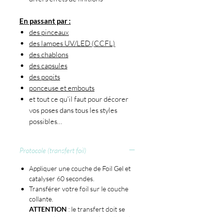
En passant par :
des pinceaux
des lampes UV/LED (CCFL)
des chablons
des capsules
des popits
ponceuse et embouts
et tout ce qu'il faut pour décorer
vos poses dans tous les styles
possibles…
Protocole (transfert foil)
Appliquer une couche de Foil Gel et
catalyser 60 secondes.
Transférer votre foil sur le couche
collante.
ATTENTION
: le transfert doit se