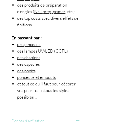
des produits de préparation
d'ongles (
Nail prep, primer
, etc.)
des
top coats
avec divers effets de
finitions
En passant par :
des pinceaux
des lampes UV/LED (CCFL)
des chablons
des capsules
des popits
ponceuse et embouts
et tout ce qu'il faut pour décorer
vos poses dans tous les styles
possibles…
Conseil d'utilisation